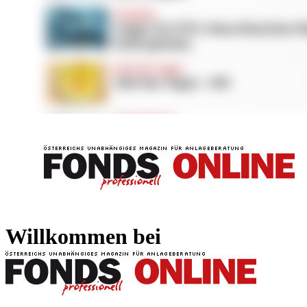
FONDS professionell
FONDS professi
Willkommen bei