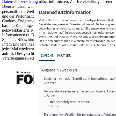
Datenschutzerklärung
näher informieren.
Zur Bereitstellung unserer
Dienste nutzen wir Technologien von
. Zwecke:
Partnern (5)
personalisierte Werbung und Inhalte, Messung von Werbeleistung
Datenschutzinformation
und der Performance von Inhalten sowie Zielgruppenforschung.
Vielen Dank für Ihren Besuch auf fondsprofessionell.at
Cookies, Endgeräte- oder ähnliche Online-Kennungen (z. B. login-
Bereitstellung unserer Dienste nutzen wir Technologien
basierte Kennungen, zufällig generierte Kennungen,
Login-basierte Identifikatoren, zufällig zugewiesene Id
netzwerkbasierte Kennungen) können zusammen mit anderen
Informationen auf Ihrem Gerät gespeichert oder gelese
Informationen (z. B. Browsertyp und Browserinformationen,
Werbung und Inhalte, Messung von Werbeleistung und d
Sprache, Bildschirmgröße, unterstützte Technologien usw.) auf
ist für den Zugriff auf die Website nicht erforderlich. S
Ihrem Endgerät gespeichert oder von dort ausgelesen werden, um es
Schalter ändern, oder später jederzeit via Datenschutzer
jedes Mal wiederzuerkennen, wenn es eine App oder einer Webseite
aufruft. Dies geschieht für einen oder mehrere der hier aufgeführten
ZWECKE
PARTNER
Verarbeitungszwecke.
Allgemein Zwecke
(7)
Speichern von oder Zugriff auf Informationen au
3 Partner
FONDS professionell
Verwendung reduzierter Daten zur Auswahl von
1 Partner
- mit berechtigtem Interesse
1 Partner
Erstellung von Profilen für personalisierte Werbu