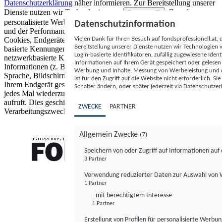
Datenschutzerklärung
näher informieren.
Zur Bereitstellung unserer
Dienste nutzen wir Technologien von
. Zwecke:
Partnern (5)
personalisierte Werbung und Inhalte, Messung von Werbeleistung
Datenschutzinformation
und der Performance von Inhalten sowie Zielgruppenforschung.
Vielen Dank für Ihren Besuch auf fondsprofessionell.at
Cookies, Endgeräte- oder ähnliche Online-Kennungen (z. B. login-
Bereitstellung unserer Dienste nutzen wir Technologien
basierte Kennungen, zufällig generierte Kennungen,
Login-basierte Identifikatoren, zufällig zugewiesene Id
netzwerkbasierte Kennungen) können zusammen mit anderen
Informationen auf Ihrem Gerät gespeichert oder gelese
Informationen (z. B. Browsertyp und Browserinformationen,
Werbung und Inhalte, Messung von Werbeleistung und d
Sprache, Bildschirmgröße, unterstützte Technologien usw.) auf
ist für den Zugriff auf die Website nicht erforderlich. S
Ihrem Endgerät gespeichert oder von dort ausgelesen werden, um es
Schalter ändern, oder später jederzeit via Datenschutzer
jedes Mal wiederzuerkennen, wenn es eine App oder einer Webseite
aufruft. Dies geschieht für einen oder mehrere der hier aufgeführten
ZWECKE
PARTNER
Verarbeitungszwecke.
Allgemein Zwecke
(7)
Speichern von oder Zugriff auf Informationen au
3 Partner
FONDS professionell
Verwendung reduzierter Daten zur Auswahl von
1 Partner
- mit berechtigtem Interesse
1 Partner
Erstellung von Profilen für personalisierte Werbu