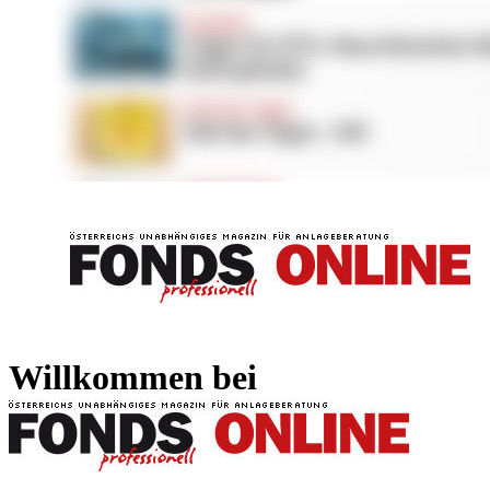
FONDS professionell
FONDS professi
Willkommen bei