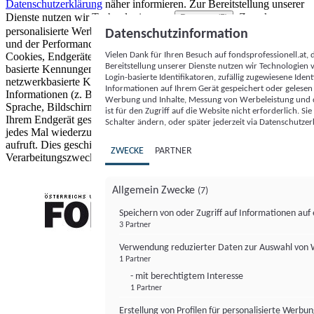
Datenschutzerklärung
näher informieren.
Zur Bereitstellung unserer
Dienste nutzen wir Technologien von
. Zwecke:
Partnern (5)
personalisierte Werbung und Inhalte, Messung von Werbeleistung
Datenschutzinformation
und der Performance von Inhalten sowie Zielgruppenforschung.
Vielen Dank für Ihren Besuch auf fondsprofessionell.at
Cookies, Endgeräte- oder ähnliche Online-Kennungen (z. B. login-
Bereitstellung unserer Dienste nutzen wir Technologien
basierte Kennungen, zufällig generierte Kennungen,
Login-basierte Identifikatoren, zufällig zugewiesene Id
netzwerkbasierte Kennungen) können zusammen mit anderen
Informationen auf Ihrem Gerät gespeichert oder gelese
Informationen (z. B. Browsertyp und Browserinformationen,
Werbung und Inhalte, Messung von Werbeleistung und d
Sprache, Bildschirmgröße, unterstützte Technologien usw.) auf
ist für den Zugriff auf die Website nicht erforderlich. S
Ihrem Endgerät gespeichert oder von dort ausgelesen werden, um es
Schalter ändern, oder später jederzeit via Datenschutzer
jedes Mal wiederzuerkennen, wenn es eine App oder einer Webseite
aufruft. Dies geschieht für einen oder mehrere der hier aufgeführten
ZWECKE
PARTNER
Verarbeitungszwecke.
Allgemein Zwecke
(7)
Speichern von oder Zugriff auf Informationen au
3 Partner
FONDS professionell
Verwendung reduzierter Daten zur Auswahl von
1 Partner
- mit berechtigtem Interesse
1 Partner
Erstellung von Profilen für personalisierte Werbu