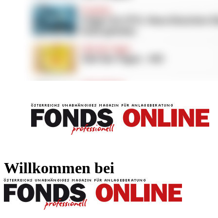
FONDS professionell
FONDS professi
Willkommen bei