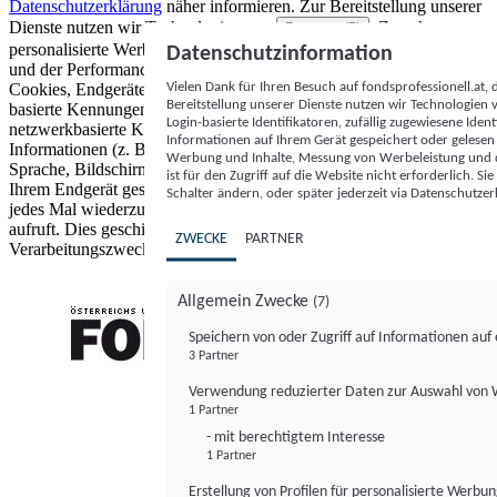
Datenschutzerklärung
näher informieren.
Zur Bereitstellung unserer
Dienste nutzen wir Technologien von
. Zwecke:
Partnern (5)
personalisierte Werbung und Inhalte, Messung von Werbeleistung
Datenschutzinformation
und der Performance von Inhalten sowie Zielgruppenforschung.
Vielen Dank für Ihren Besuch auf fondsprofessionell.at
Cookies, Endgeräte- oder ähnliche Online-Kennungen (z. B. login-
Bereitstellung unserer Dienste nutzen wir Technologien
basierte Kennungen, zufällig generierte Kennungen,
Login-basierte Identifikatoren, zufällig zugewiesene Id
netzwerkbasierte Kennungen) können zusammen mit anderen
Informationen auf Ihrem Gerät gespeichert oder gelese
Informationen (z. B. Browsertyp und Browserinformationen,
Werbung und Inhalte, Messung von Werbeleistung und d
Sprache, Bildschirmgröße, unterstützte Technologien usw.) auf
ist für den Zugriff auf die Website nicht erforderlich. S
Ihrem Endgerät gespeichert oder von dort ausgelesen werden, um es
Schalter ändern, oder später jederzeit via Datenschutzer
jedes Mal wiederzuerkennen, wenn es eine App oder einer Webseite
aufruft. Dies geschieht für einen oder mehrere der hier aufgeführten
ZWECKE
PARTNER
Verarbeitungszwecke.
Allgemein Zwecke
(7)
Speichern von oder Zugriff auf Informationen au
3 Partner
FONDS professionell
Verwendung reduzierter Daten zur Auswahl von
1 Partner
- mit berechtigtem Interesse
1 Partner
Erstellung von Profilen für personalisierte Werbu