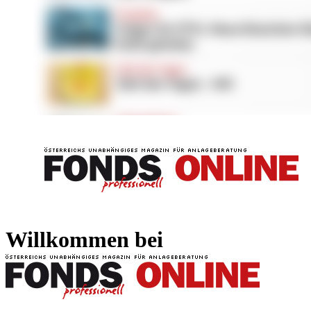
FONDS professionell
FONDS professi
Willkommen bei