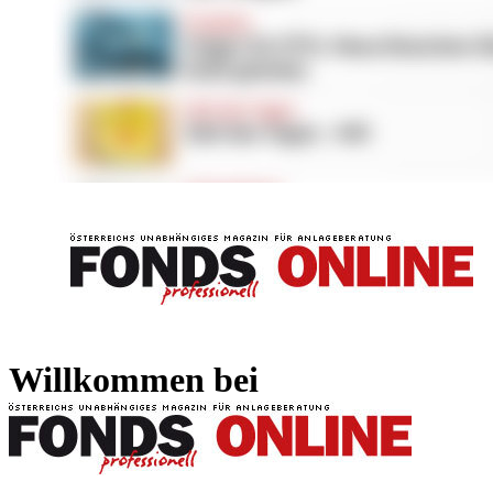
FONDS professionell
FONDS professi
Willkommen bei