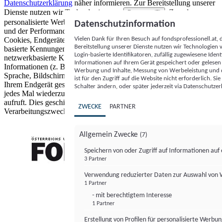
Datenschutzerklärung
näher informieren.
Zur Bereitstellung unserer
Dienste nutzen wir Technologien von
. Zwecke:
Partnern (5)
personalisierte Werbung und Inhalte, Messung von Werbeleistung
Datenschutzinformation
und der Performance von Inhalten sowie Zielgruppenforschung.
Vielen Dank für Ihren Besuch auf fondsprofessionell.at
Cookies, Endgeräte- oder ähnliche Online-Kennungen (z. B. login-
Bereitstellung unserer Dienste nutzen wir Technologien
basierte Kennungen, zufällig generierte Kennungen,
Login-basierte Identifikatoren, zufällig zugewiesene Id
netzwerkbasierte Kennungen) können zusammen mit anderen
Informationen auf Ihrem Gerät gespeichert oder gelese
Informationen (z. B. Browsertyp und Browserinformationen,
Werbung und Inhalte, Messung von Werbeleistung und d
Sprache, Bildschirmgröße, unterstützte Technologien usw.) auf
ist für den Zugriff auf die Website nicht erforderlich. S
Ihrem Endgerät gespeichert oder von dort ausgelesen werden, um es
Schalter ändern, oder später jederzeit via Datenschutzer
jedes Mal wiederzuerkennen, wenn es eine App oder einer Webseite
aufruft. Dies geschieht für einen oder mehrere der hier aufgeführten
ZWECKE
PARTNER
Verarbeitungszwecke.
Allgemein Zwecke
(7)
Speichern von oder Zugriff auf Informationen au
3 Partner
FONDS professionell
Verwendung reduzierter Daten zur Auswahl von
1 Partner
- mit berechtigtem Interesse
1 Partner
Erstellung von Profilen für personalisierte Werbu