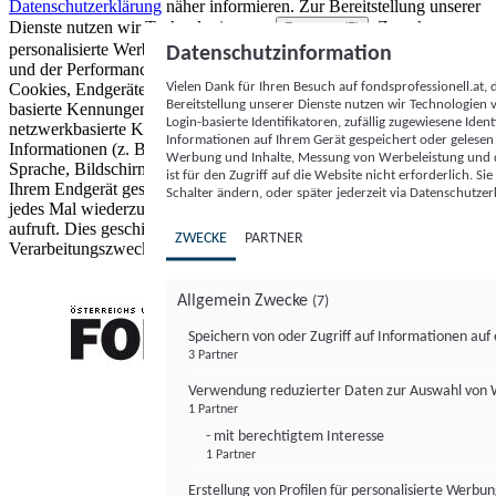
Datenschutzerklärung
näher informieren.
Zur Bereitstellung unserer
Dienste nutzen wir Technologien von
. Zwecke:
Partnern (5)
personalisierte Werbung und Inhalte, Messung von Werbeleistung
Datenschutzinformation
und der Performance von Inhalten sowie Zielgruppenforschung.
Vielen Dank für Ihren Besuch auf fondsprofessionell.at
Cookies, Endgeräte- oder ähnliche Online-Kennungen (z. B. login-
Bereitstellung unserer Dienste nutzen wir Technologien
basierte Kennungen, zufällig generierte Kennungen,
Login-basierte Identifikatoren, zufällig zugewiesene Id
netzwerkbasierte Kennungen) können zusammen mit anderen
Informationen auf Ihrem Gerät gespeichert oder gelese
Informationen (z. B. Browsertyp und Browserinformationen,
Werbung und Inhalte, Messung von Werbeleistung und d
Sprache, Bildschirmgröße, unterstützte Technologien usw.) auf
ist für den Zugriff auf die Website nicht erforderlich. S
Ihrem Endgerät gespeichert oder von dort ausgelesen werden, um es
Schalter ändern, oder später jederzeit via Datenschutzer
jedes Mal wiederzuerkennen, wenn es eine App oder einer Webseite
aufruft. Dies geschieht für einen oder mehrere der hier aufgeführten
ZWECKE
PARTNER
Verarbeitungszwecke.
Allgemein Zwecke
(7)
Speichern von oder Zugriff auf Informationen au
3 Partner
FONDS professionell
Verwendung reduzierter Daten zur Auswahl von
1 Partner
- mit berechtigtem Interesse
1 Partner
Erstellung von Profilen für personalisierte Werbu