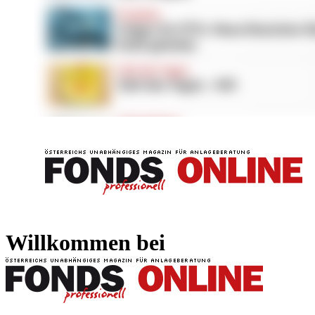
FONDS professionell
FONDS professi
Willkommen bei