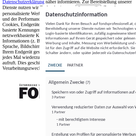
Datenschutzerklärung
näher informieren.
Zur Bereitstellung unserer
Dienste nutzen wir Technologien von
. Zwecke:
Partnern (5)
personalisierte Werbung und Inhalte, Messung von Werbeleistung
Datenschutzinformation
und der Performance von Inhalten sowie Zielgruppenforschung.
Vielen Dank für Ihren Besuch auf fondsprofessionell.at
Cookies, Endgeräte- oder ähnliche Online-Kennungen (z. B. login-
Bereitstellung unserer Dienste nutzen wir Technologien
basierte Kennungen, zufällig generierte Kennungen,
Login-basierte Identifikatoren, zufällig zugewiesene Id
netzwerkbasierte Kennungen) können zusammen mit anderen
Informationen auf Ihrem Gerät gespeichert oder gelese
Informationen (z. B. Browsertyp und Browserinformationen,
Werbung und Inhalte, Messung von Werbeleistung und d
Sprache, Bildschirmgröße, unterstützte Technologien usw.) auf
ist für den Zugriff auf die Website nicht erforderlich. S
Ihrem Endgerät gespeichert oder von dort ausgelesen werden, um es
Schalter ändern, oder später jederzeit via Datenschutzer
jedes Mal wiederzuerkennen, wenn es eine App oder einer Webseite
aufruft. Dies geschieht für einen oder mehrere der hier aufgeführten
ZWECKE
PARTNER
Verarbeitungszwecke.
Allgemein Zwecke
(7)
Speichern von oder Zugriff auf Informationen au
3 Partner
FONDS professionell
Verwendung reduzierter Daten zur Auswahl von
1 Partner
- mit berechtigtem Interesse
1 Partner
Erstellung von Profilen für personalisierte Werbu