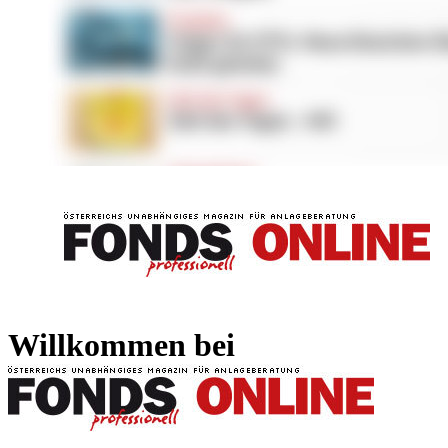
FONDS professionell
FONDS professi
Willkommen bei