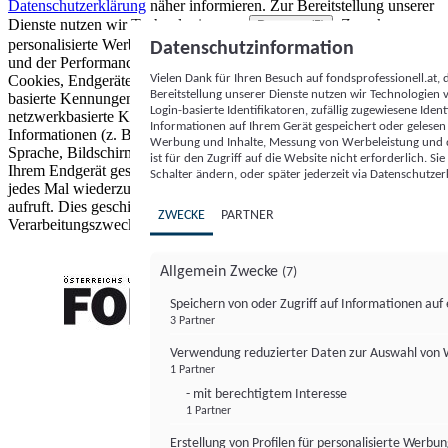
Datenschutzerklärung
näher informieren.
Zur Bereitstellung unserer
Dienste nutzen wir Technologien von
. Zwecke:
Partnern (5)
personalisierte Werbung und Inhalte, Messung von Werbeleistung
Datenschutzinformation
und der Performance von Inhalten sowie Zielgruppenforschung.
Vielen Dank für Ihren Besuch auf fondsprofessionell.at
Cookies, Endgeräte- oder ähnliche Online-Kennungen (z. B. login-
Bereitstellung unserer Dienste nutzen wir Technologien
basierte Kennungen, zufällig generierte Kennungen,
Login-basierte Identifikatoren, zufällig zugewiesene Id
netzwerkbasierte Kennungen) können zusammen mit anderen
Informationen auf Ihrem Gerät gespeichert oder gelese
Informationen (z. B. Browsertyp und Browserinformationen,
Werbung und Inhalte, Messung von Werbeleistung und d
Sprache, Bildschirmgröße, unterstützte Technologien usw.) auf
ist für den Zugriff auf die Website nicht erforderlich. S
Ihrem Endgerät gespeichert oder von dort ausgelesen werden, um es
Schalter ändern, oder später jederzeit via Datenschutzer
jedes Mal wiederzuerkennen, wenn es eine App oder einer Webseite
aufruft. Dies geschieht für einen oder mehrere der hier aufgeführten
ZWECKE
PARTNER
Verarbeitungszwecke.
Allgemein Zwecke
(7)
Speichern von oder Zugriff auf Informationen au
3 Partner
FONDS professionell
Verwendung reduzierter Daten zur Auswahl von
1 Partner
- mit berechtigtem Interesse
1 Partner
Erstellung von Profilen für personalisierte Werbu