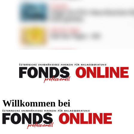
FONDS professionell
FONDS professi
Willkommen bei