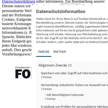
Datenschutzerklärung
näher informieren.
Zur Bereitstellung unserer
Dienste nutzen wir Technologien von
. Zwecke:
Partnern (5)
personalisierte Werbung und Inhalte, Messung von Werbeleistung
Datenschutzinformation
und der Performance von Inhalten sowie Zielgruppenforschung.
Vielen Dank für Ihren Besuch auf fondsprofessionell.at
Cookies, Endgeräte- oder ähnliche Online-Kennungen (z. B. login-
Bereitstellung unserer Dienste nutzen wir Technologien
basierte Kennungen, zufällig generierte Kennungen,
Login-basierte Identifikatoren, zufällig zugewiesene Id
netzwerkbasierte Kennungen) können zusammen mit anderen
Informationen auf Ihrem Gerät gespeichert oder gelese
Informationen (z. B. Browsertyp und Browserinformationen,
Werbung und Inhalte, Messung von Werbeleistung und d
Sprache, Bildschirmgröße, unterstützte Technologien usw.) auf
ist für den Zugriff auf die Website nicht erforderlich. S
Ihrem Endgerät gespeichert oder von dort ausgelesen werden, um es
Schalter ändern, oder später jederzeit via Datenschutzer
jedes Mal wiederzuerkennen, wenn es eine App oder einer Webseite
aufruft. Dies geschieht für einen oder mehrere der hier aufgeführten
ZWECKE
PARTNER
Verarbeitungszwecke.
Allgemein Zwecke
(7)
Speichern von oder Zugriff auf Informationen au
3 Partner
FONDS professionell
Verwendung reduzierter Daten zur Auswahl von
1 Partner
- mit berechtigtem Interesse
1 Partner
Erstellung von Profilen für personalisierte Werbu