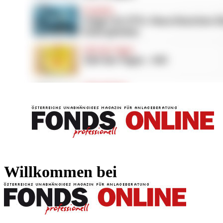
FONDS professionell
FONDS professi
Willkommen bei