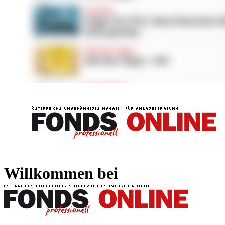
FONDS professionell
FONDS professi
Willkommen bei