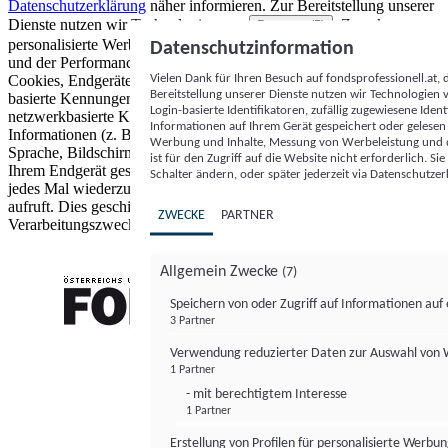
Datenschutzerklärung
näher informieren.
Zur Bereitstellung unserer
Dienste nutzen wir Technologien von
. Zwecke:
Partnern (5)
personalisierte Werbung und Inhalte, Messung von Werbeleistung
Datenschutzinformation
und der Performance von Inhalten sowie Zielgruppenforschung.
Vielen Dank für Ihren Besuch auf fondsprofessionell.at
Cookies, Endgeräte- oder ähnliche Online-Kennungen (z. B. login-
Bereitstellung unserer Dienste nutzen wir Technologien
basierte Kennungen, zufällig generierte Kennungen,
Login-basierte Identifikatoren, zufällig zugewiesene Id
netzwerkbasierte Kennungen) können zusammen mit anderen
Informationen auf Ihrem Gerät gespeichert oder gelese
Informationen (z. B. Browsertyp und Browserinformationen,
Werbung und Inhalte, Messung von Werbeleistung und d
Sprache, Bildschirmgröße, unterstützte Technologien usw.) auf
ist für den Zugriff auf die Website nicht erforderlich. S
Ihrem Endgerät gespeichert oder von dort ausgelesen werden, um es
Schalter ändern, oder später jederzeit via Datenschutzer
jedes Mal wiederzuerkennen, wenn es eine App oder einer Webseite
aufruft. Dies geschieht für einen oder mehrere der hier aufgeführten
ZWECKE
PARTNER
Verarbeitungszwecke.
Allgemein Zwecke
(7)
Speichern von oder Zugriff auf Informationen au
3 Partner
FONDS professionell
Verwendung reduzierter Daten zur Auswahl von
1 Partner
- mit berechtigtem Interesse
1 Partner
Erstellung von Profilen für personalisierte Werbu