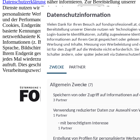
Datenschutzerklärung
näher informieren.
Zur Bereitstellung unserer
Dienste nutzen wir Technologien von
. Zwecke:
Partnern (5)
personalisierte Werbung und Inhalte, Messung von Werbeleistung
Datenschutzinformation
und der Performance von Inhalten sowie Zielgruppenforschung.
Vielen Dank für Ihren Besuch auf fondsprofessionell.at
Cookies, Endgeräte- oder ähnliche Online-Kennungen (z. B. login-
Bereitstellung unserer Dienste nutzen wir Technologien
basierte Kennungen, zufällig generierte Kennungen,
Login-basierte Identifikatoren, zufällig zugewiesene Id
netzwerkbasierte Kennungen) können zusammen mit anderen
Informationen auf Ihrem Gerät gespeichert oder gelese
Informationen (z. B. Browsertyp und Browserinformationen,
Werbung und Inhalte, Messung von Werbeleistung und d
Sprache, Bildschirmgröße, unterstützte Technologien usw.) auf
ist für den Zugriff auf die Website nicht erforderlich. S
Ihrem Endgerät gespeichert oder von dort ausgelesen werden, um es
Schalter ändern, oder später jederzeit via Datenschutzer
jedes Mal wiederzuerkennen, wenn es eine App oder einer Webseite
aufruft. Dies geschieht für einen oder mehrere der hier aufgeführten
ZWECKE
PARTNER
Verarbeitungszwecke.
Allgemein Zwecke
(7)
Speichern von oder Zugriff auf Informationen au
3 Partner
FONDS professionell
Verwendung reduzierter Daten zur Auswahl von
1 Partner
- mit berechtigtem Interesse
1 Partner
Erstellung von Profilen für personalisierte Werbu