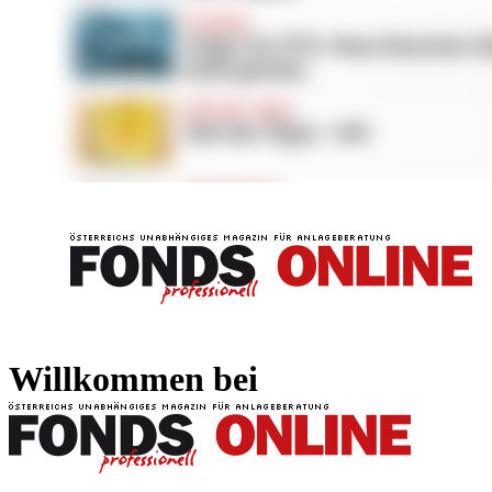
FONDS professionell
FONDS professi
Willkommen bei