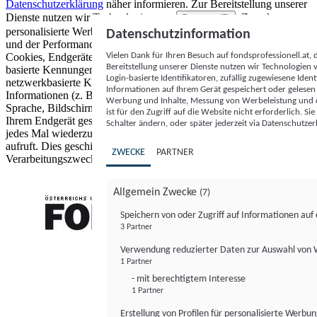
Datenschutzerklärung
näher informieren.
Zur Bereitstellung unserer
Dienste nutzen wir Technologien von
. Zwecke:
Partnern (5)
personalisierte Werbung und Inhalte, Messung von Werbeleistung
Datenschutzinformation
und der Performance von Inhalten sowie Zielgruppenforschung.
Vielen Dank für Ihren Besuch auf fondsprofessionell.at
Cookies, Endgeräte- oder ähnliche Online-Kennungen (z. B. login-
Bereitstellung unserer Dienste nutzen wir Technologien
basierte Kennungen, zufällig generierte Kennungen,
Login-basierte Identifikatoren, zufällig zugewiesene Id
netzwerkbasierte Kennungen) können zusammen mit anderen
Informationen auf Ihrem Gerät gespeichert oder gelese
Informationen (z. B. Browsertyp und Browserinformationen,
Werbung und Inhalte, Messung von Werbeleistung und d
Sprache, Bildschirmgröße, unterstützte Technologien usw.) auf
ist für den Zugriff auf die Website nicht erforderlich. S
Ihrem Endgerät gespeichert oder von dort ausgelesen werden, um es
Schalter ändern, oder später jederzeit via Datenschutzer
jedes Mal wiederzuerkennen, wenn es eine App oder einer Webseite
aufruft. Dies geschieht für einen oder mehrere der hier aufgeführten
ZWECKE
PARTNER
Verarbeitungszwecke.
Allgemein Zwecke
(7)
Speichern von oder Zugriff auf Informationen au
3 Partner
FONDS professionell
Verwendung reduzierter Daten zur Auswahl von
1 Partner
- mit berechtigtem Interesse
1 Partner
Erstellung von Profilen für personalisierte Werbu