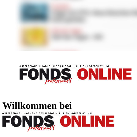
FONDS professionell
FONDS professi
Willkommen bei