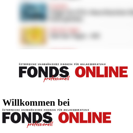
FONDS professionell
FONDS professi
Willkommen bei