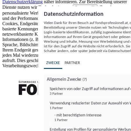
Datenschutzerklärung
näher informieren.
Zur Bereitstellung unserer
Dienste nutzen wir Technologien von
. Zwecke:
Partnern (5)
personalisierte Werbung und Inhalte, Messung von Werbeleistung
Datenschutzinformation
und der Performance von Inhalten sowie Zielgruppenforschung.
Vielen Dank für Ihren Besuch auf fondsprofessionell.at
Cookies, Endgeräte- oder ähnliche Online-Kennungen (z. B. login-
Bereitstellung unserer Dienste nutzen wir Technologien
basierte Kennungen, zufällig generierte Kennungen,
Login-basierte Identifikatoren, zufällig zugewiesene Id
netzwerkbasierte Kennungen) können zusammen mit anderen
Informationen auf Ihrem Gerät gespeichert oder gelese
Informationen (z. B. Browsertyp und Browserinformationen,
Werbung und Inhalte, Messung von Werbeleistung und d
Sprache, Bildschirmgröße, unterstützte Technologien usw.) auf
ist für den Zugriff auf die Website nicht erforderlich. S
Ihrem Endgerät gespeichert oder von dort ausgelesen werden, um es
Schalter ändern, oder später jederzeit via Datenschutzer
jedes Mal wiederzuerkennen, wenn es eine App oder einer Webseite
aufruft. Dies geschieht für einen oder mehrere der hier aufgeführten
ZWECKE
PARTNER
Verarbeitungszwecke.
Allgemein Zwecke
(7)
Speichern von oder Zugriff auf Informationen au
3 Partner
FONDS professionell
Verwendung reduzierter Daten zur Auswahl von
1 Partner
- mit berechtigtem Interesse
1 Partner
Erstellung von Profilen für personalisierte Werbu