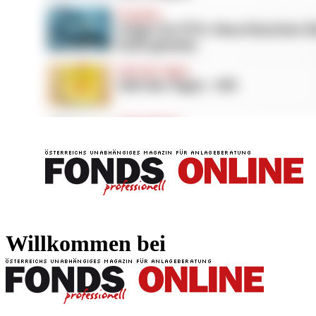
FONDS professionell
FONDS professi
Willkommen bei