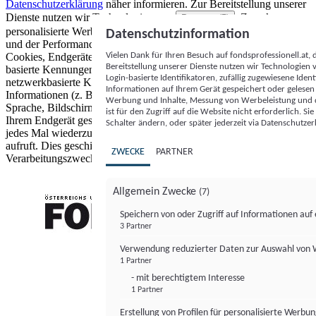
Datenschutzerklärung
näher informieren.
Zur Bereitstellung unserer
Dienste nutzen wir Technologien von
. Zwecke:
Partnern (5)
personalisierte Werbung und Inhalte, Messung von Werbeleistung
Datenschutzinformation
und der Performance von Inhalten sowie Zielgruppenforschung.
Vielen Dank für Ihren Besuch auf fondsprofessionell.at
Cookies, Endgeräte- oder ähnliche Online-Kennungen (z. B. login-
Bereitstellung unserer Dienste nutzen wir Technologien
basierte Kennungen, zufällig generierte Kennungen,
Login-basierte Identifikatoren, zufällig zugewiesene Id
netzwerkbasierte Kennungen) können zusammen mit anderen
Informationen auf Ihrem Gerät gespeichert oder gelese
Informationen (z. B. Browsertyp und Browserinformationen,
Werbung und Inhalte, Messung von Werbeleistung und d
Sprache, Bildschirmgröße, unterstützte Technologien usw.) auf
ist für den Zugriff auf die Website nicht erforderlich. S
Ihrem Endgerät gespeichert oder von dort ausgelesen werden, um es
Schalter ändern, oder später jederzeit via Datenschutzer
jedes Mal wiederzuerkennen, wenn es eine App oder einer Webseite
aufruft. Dies geschieht für einen oder mehrere der hier aufgeführten
ZWECKE
PARTNER
Verarbeitungszwecke.
Allgemein Zwecke
(7)
Speichern von oder Zugriff auf Informationen au
3 Partner
FONDS professionell
Verwendung reduzierter Daten zur Auswahl von
1 Partner
- mit berechtigtem Interesse
1 Partner
Erstellung von Profilen für personalisierte Werbu