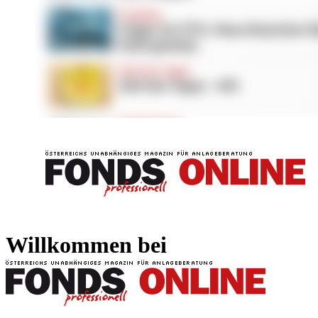
FONDS professionell
FONDS professi
Willkommen bei