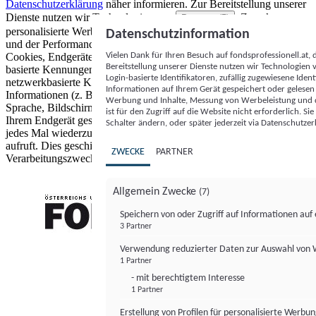
Datenschutzerklärung
näher informieren.
Zur Bereitstellung unserer
Dienste nutzen wir Technologien von
. Zwecke:
Partnern (5)
personalisierte Werbung und Inhalte, Messung von Werbeleistung
Datenschutzinformation
und der Performance von Inhalten sowie Zielgruppenforschung.
Vielen Dank für Ihren Besuch auf fondsprofessionell.at
Cookies, Endgeräte- oder ähnliche Online-Kennungen (z. B. login-
Bereitstellung unserer Dienste nutzen wir Technologien
basierte Kennungen, zufällig generierte Kennungen,
Login-basierte Identifikatoren, zufällig zugewiesene Id
netzwerkbasierte Kennungen) können zusammen mit anderen
Informationen auf Ihrem Gerät gespeichert oder gelese
Informationen (z. B. Browsertyp und Browserinformationen,
Werbung und Inhalte, Messung von Werbeleistung und d
Sprache, Bildschirmgröße, unterstützte Technologien usw.) auf
ist für den Zugriff auf die Website nicht erforderlich. S
Ihrem Endgerät gespeichert oder von dort ausgelesen werden, um es
Schalter ändern, oder später jederzeit via Datenschutzer
jedes Mal wiederzuerkennen, wenn es eine App oder einer Webseite
aufruft. Dies geschieht für einen oder mehrere der hier aufgeführten
ZWECKE
PARTNER
Verarbeitungszwecke.
Allgemein Zwecke
(7)
Speichern von oder Zugriff auf Informationen au
3 Partner
FONDS professionell
Verwendung reduzierter Daten zur Auswahl von
1 Partner
- mit berechtigtem Interesse
1 Partner
Erstellung von Profilen für personalisierte Werbu