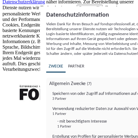
Datenschutzerklärung
näher informieren.
Zur Bereitstellung unserer
Dienste nutzen wir Technologien von
. Zwecke:
Partnern (5)
personalisierte Werbung und Inhalte, Messung von Werbeleistung
Datenschutzinformation
und der Performance von Inhalten sowie Zielgruppenforschung.
Vielen Dank für Ihren Besuch auf fondsprofessionell.at
Cookies, Endgeräte- oder ähnliche Online-Kennungen (z. B. login-
Bereitstellung unserer Dienste nutzen wir Technologien
basierte Kennungen, zufällig generierte Kennungen,
Login-basierte Identifikatoren, zufällig zugewiesene Id
netzwerkbasierte Kennungen) können zusammen mit anderen
Informationen auf Ihrem Gerät gespeichert oder gelese
Informationen (z. B. Browsertyp und Browserinformationen,
Werbung und Inhalte, Messung von Werbeleistung und d
Sprache, Bildschirmgröße, unterstützte Technologien usw.) auf
ist für den Zugriff auf die Website nicht erforderlich. S
Ihrem Endgerät gespeichert oder von dort ausgelesen werden, um es
Schalter ändern, oder später jederzeit via Datenschutzer
jedes Mal wiederzuerkennen, wenn es eine App oder einer Webseite
aufruft. Dies geschieht für einen oder mehrere der hier aufgeführten
ZWECKE
PARTNER
Verarbeitungszwecke.
Allgemein Zwecke
(7)
Speichern von oder Zugriff auf Informationen au
3 Partner
FONDS professionell
Verwendung reduzierter Daten zur Auswahl von
1 Partner
- mit berechtigtem Interesse
1 Partner
Erstellung von Profilen für personalisierte Werbu