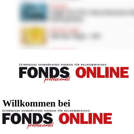
FONDS professionell
FONDS professi
Willkommen bei