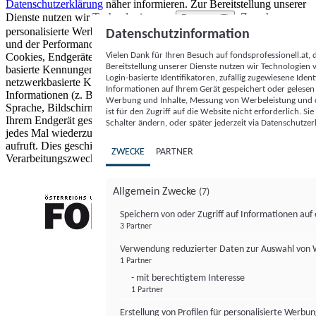
Datenschutzerklärung
näher informieren.
Zur Bereitstellung unserer
Dienste nutzen wir Technologien von
. Zwecke:
Partnern (5)
personalisierte Werbung und Inhalte, Messung von Werbeleistung
Datenschutzinformation
und der Performance von Inhalten sowie Zielgruppenforschung.
Vielen Dank für Ihren Besuch auf fondsprofessionell.at
Cookies, Endgeräte- oder ähnliche Online-Kennungen (z. B. login-
Bereitstellung unserer Dienste nutzen wir Technologien
basierte Kennungen, zufällig generierte Kennungen,
Login-basierte Identifikatoren, zufällig zugewiesene Id
netzwerkbasierte Kennungen) können zusammen mit anderen
Informationen auf Ihrem Gerät gespeichert oder gelese
Informationen (z. B. Browsertyp und Browserinformationen,
Werbung und Inhalte, Messung von Werbeleistung und d
Sprache, Bildschirmgröße, unterstützte Technologien usw.) auf
ist für den Zugriff auf die Website nicht erforderlich. S
Ihrem Endgerät gespeichert oder von dort ausgelesen werden, um es
Schalter ändern, oder später jederzeit via Datenschutzer
jedes Mal wiederzuerkennen, wenn es eine App oder einer Webseite
aufruft. Dies geschieht für einen oder mehrere der hier aufgeführten
ZWECKE
PARTNER
Verarbeitungszwecke.
Allgemein Zwecke
(7)
Speichern von oder Zugriff auf Informationen au
3 Partner
FONDS professionell
Verwendung reduzierter Daten zur Auswahl von
1 Partner
- mit berechtigtem Interesse
1 Partner
Erstellung von Profilen für personalisierte Werbu