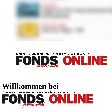
FONDS professionell
FONDS professi
Willkommen bei