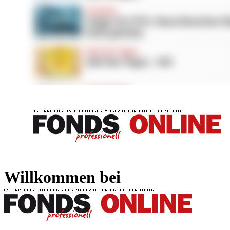
FONDS professionell
FONDS professi
Willkommen bei