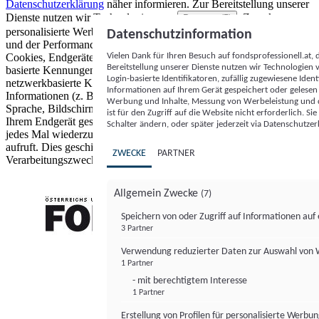
Datenschutzerklärung
näher informieren.
Zur Bereitstellung unserer
Dienste nutzen wir Technologien von
. Zwecke:
Partnern (5)
personalisierte Werbung und Inhalte, Messung von Werbeleistung
Datenschutzinformation
und der Performance von Inhalten sowie Zielgruppenforschung.
Vielen Dank für Ihren Besuch auf fondsprofessionell.at
Cookies, Endgeräte- oder ähnliche Online-Kennungen (z. B. login-
Bereitstellung unserer Dienste nutzen wir Technologien
basierte Kennungen, zufällig generierte Kennungen,
Login-basierte Identifikatoren, zufällig zugewiesene Id
netzwerkbasierte Kennungen) können zusammen mit anderen
Informationen auf Ihrem Gerät gespeichert oder gelese
Informationen (z. B. Browsertyp und Browserinformationen,
Werbung und Inhalte, Messung von Werbeleistung und d
Sprache, Bildschirmgröße, unterstützte Technologien usw.) auf
ist für den Zugriff auf die Website nicht erforderlich. S
Ihrem Endgerät gespeichert oder von dort ausgelesen werden, um es
Schalter ändern, oder später jederzeit via Datenschutzer
jedes Mal wiederzuerkennen, wenn es eine App oder einer Webseite
aufruft. Dies geschieht für einen oder mehrere der hier aufgeführten
ZWECKE
PARTNER
Verarbeitungszwecke.
Allgemein Zwecke
(7)
Speichern von oder Zugriff auf Informationen au
3 Partner
FONDS professionell
Verwendung reduzierter Daten zur Auswahl von
1 Partner
- mit berechtigtem Interesse
1 Partner
Erstellung von Profilen für personalisierte Werbu