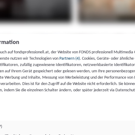
rmation
such auf fondsprofessionell.at, der Website von FONDS professionell Multimedia
ienste nutzen wir Technologien von
Partnern (4)
. Cookies, Geräte- oder ähnliche
entifikatoren, zufällig zugewiesene Identifikatoren, netzwerkbasierte Identifik
en auf Ihrem Gerät gespeichert oder gelesen werden, um Ihre personenbezogen
rte Werbung und Inhalte, Messung von Werbeleistung und der Performance von 
erarbeiten. Dies ist für den Zugriff auf die Website nicht erforderlich. Sie können
, indem Sie die einzelnen Schalter ändern, oder später jederzeit via Datenschu
7)