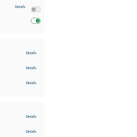
zu Entwicklung und Verbesserung der Angebote
Details
Switch zum Einwilligen bzw. Ablehnen des Dienstes Entwickl
Switch zum Einwilligen bzw. Ablehnen des Dienstes Entwicklu
zu Gewährleistung der Sicherheit, Verhinderung und Aufdeckung v
Details
zu Bereitstellung und Anzeige von Werbung und Inhalten
Details
zu Ihre Entscheidungen zum Datenschutz speichern und übermittel
Details
zu Abgleichung und Kombination von Daten aus unterschiedlichen 
Details
zu Verknüpfung verschiedener Endgeräte
Details