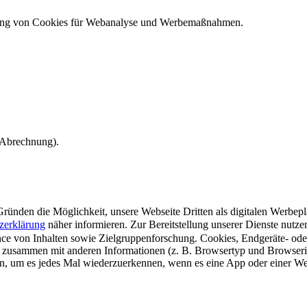
ndung von Cookies für Webanalyse und Werbemaßnahmen.
e Abrechnung).
ünden die Möglichkeit, unsere Webseite Dritten als digitalen Werbeplat
zerklärung
näher informieren.
Zur Bereitstellung unserer Dienste nutz
e von Inhalten sowie Zielgruppenforschung. Cookies, Endgeräte- ode
 zusammen mit anderen Informationen (z. B. Browsertyp und Browserin
n, um es jedes Mal wiederzuerkennen, wenn es eine App oder einer Webs