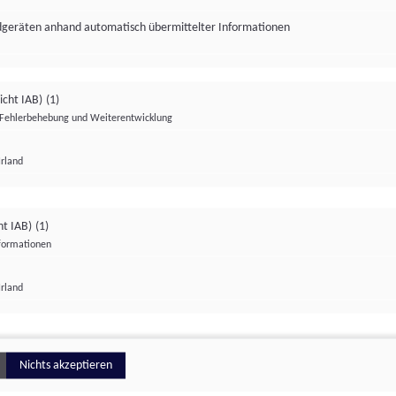
ndgeräten anhand automatisch übermittelter Informationen
icht IAB)
(1)
Fehlerbehebung und Weiterentwicklung
Irland
Impressum
Datenschutzerklärung
Datenschutzeinstellungen
ht IAB)
(1)
nformationen
Irland
ionell
Nichts akzeptieren