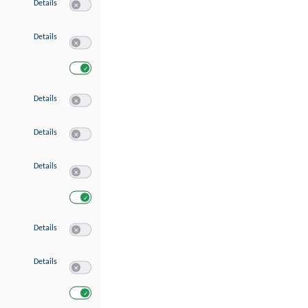
zu Speichern von oder Zugriff auf Informationen auf einem Endgerät
Details
Switch zum Einwilligen bzw. Ablehnen des Dienstes Speichern 
zu Verwendung reduzierter Daten zur Auswahl von Werbeanzeigen
Details
Switch zum Einwilligen bzw. Ablehnen des Dienstes Verwend
Switch zum Einwilligen bzw. Ablehnen des Dienstes Verwendu
zu Erstellung von Profilen für personalisierte Werbung
Details
Switch zum Einwilligen bzw. Ablehnen des Dienstes Erstellung 
zu Verwendung von Profilen zur Auswahl personalisierter Werbung
Details
Switch zum Einwilligen bzw. Ablehnen des Dienstes Verwendun
zu Messung der Werbeleistung
Details
Switch zum Einwilligen bzw. Ablehnen des Dienstes Messung 
Switch zum Einwilligen bzw. Ablehnen des Dienstes Messung d
zu Messung der Performance von Inhalten
Details
Switch zum Einwilligen bzw. Ablehnen des Dienstes Messung 
zu Analyse von Zielgruppen durch Statistiken oder Kombinationen von Dat
Details
Switch zum Einwilligen bzw. Ablehnen des Dienstes Analyse v
Switch zum Einwilligen bzw. Ablehnen des Dienstes Analyse v