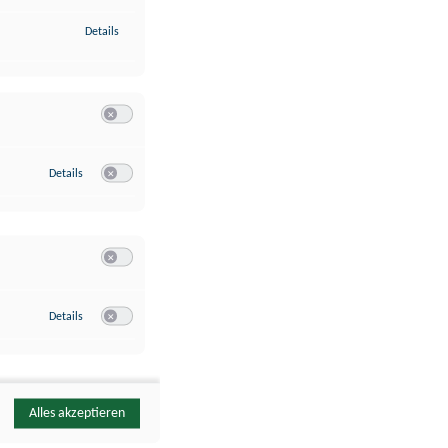
zu Identifikation von Endgeräten anhand automatisch übermittelte
Details
Switch zum Einwilligen bzw. Ablehnen der Kategorie Analyse / 
zu Google Analytics
Details
Switch zum Einwilligen bzw. Ablehnen des Dienstes Google Ana
Switch zum Einwilligen bzw. Ablehnen der Kategorie Sonstige 
zu YouTube
Details
Switch zum Einwilligen bzw. Ablehnen des Dienstes YouTube
Alles akzeptieren