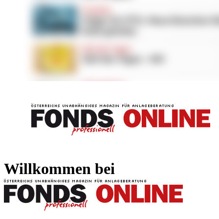
FONDS professionell
FONDS professi
Willkommen bei