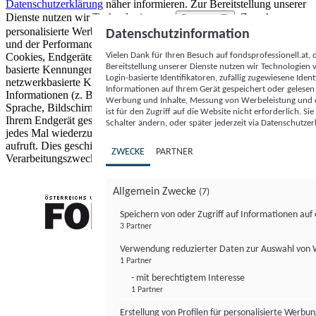
Datenschutzerklärung
näher informieren.
Zur Bereitstellung unserer
Dienste nutzen wir Technologien von
. Zwecke:
Partnern (5)
personalisierte Werbung und Inhalte, Messung von Werbeleistung
Datenschutzinformation
und der Performance von Inhalten sowie Zielgruppenforschung.
Vielen Dank für Ihren Besuch auf fondsprofessionell.at
Cookies, Endgeräte- oder ähnliche Online-Kennungen (z. B. login-
Bereitstellung unserer Dienste nutzen wir Technologien
basierte Kennungen, zufällig generierte Kennungen,
Login-basierte Identifikatoren, zufällig zugewiesene Id
netzwerkbasierte Kennungen) können zusammen mit anderen
Informationen auf Ihrem Gerät gespeichert oder gelese
Informationen (z. B. Browsertyp und Browserinformationen,
Werbung und Inhalte, Messung von Werbeleistung und d
Sprache, Bildschirmgröße, unterstützte Technologien usw.) auf
ist für den Zugriff auf die Website nicht erforderlich. S
Ihrem Endgerät gespeichert oder von dort ausgelesen werden, um es
Schalter ändern, oder später jederzeit via Datenschutzer
jedes Mal wiederzuerkennen, wenn es eine App oder einer Webseite
aufruft. Dies geschieht für einen oder mehrere der hier aufgeführten
ZWECKE
PARTNER
Verarbeitungszwecke.
Allgemein Zwecke
(7)
Speichern von oder Zugriff auf Informationen au
3 Partner
FONDS professionell
Verwendung reduzierter Daten zur Auswahl von
1 Partner
- mit berechtigtem Interesse
1 Partner
Erstellung von Profilen für personalisierte Werbu