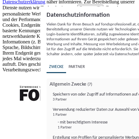
Datenschutzerklärung
näher informieren.
Zur Bereitstellung unserer
Dienste nutzen wir Technologien von
. Zwecke:
Partnern (5)
personalisierte Werbung und Inhalte, Messung von Werbeleistung
Datenschutzinformation
und der Performance von Inhalten sowie Zielgruppenforschung.
Vielen Dank für Ihren Besuch auf fondsprofessionell.at
Cookies, Endgeräte- oder ähnliche Online-Kennungen (z. B. login-
Bereitstellung unserer Dienste nutzen wir Technologien
basierte Kennungen, zufällig generierte Kennungen,
Login-basierte Identifikatoren, zufällig zugewiesene Id
netzwerkbasierte Kennungen) können zusammen mit anderen
Informationen auf Ihrem Gerät gespeichert oder gelese
Informationen (z. B. Browsertyp und Browserinformationen,
Werbung und Inhalte, Messung von Werbeleistung und d
Sprache, Bildschirmgröße, unterstützte Technologien usw.) auf
ist für den Zugriff auf die Website nicht erforderlich. S
Ihrem Endgerät gespeichert oder von dort ausgelesen werden, um es
Schalter ändern, oder später jederzeit via Datenschutzer
jedes Mal wiederzuerkennen, wenn es eine App oder einer Webseite
aufruft. Dies geschieht für einen oder mehrere der hier aufgeführten
ZWECKE
PARTNER
Verarbeitungszwecke.
Allgemein Zwecke
(7)
Speichern von oder Zugriff auf Informationen au
3 Partner
FONDS professionell
Verwendung reduzierter Daten zur Auswahl von
1 Partner
- mit berechtigtem Interesse
1 Partner
Erstellung von Profilen für personalisierte Werbu