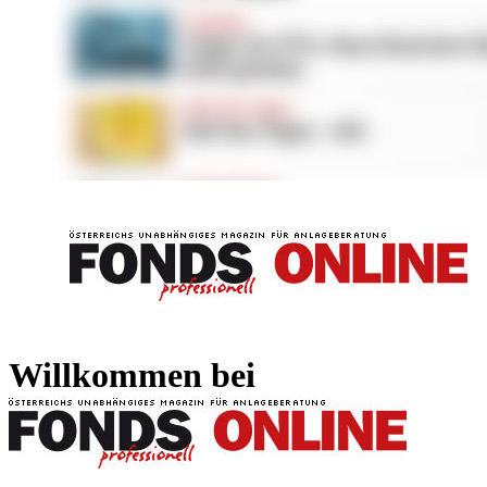
FONDS professionell
FONDS professi
Willkommen bei