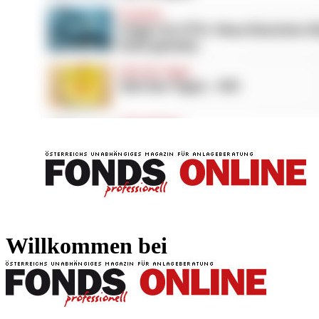
FONDS professionell
FONDS professi
Willkommen bei