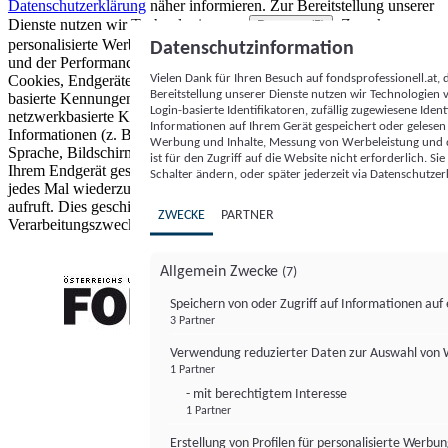
Datenschutzerklärung
näher informieren.
Zur Bereitstellung unserer
Dienste nutzen wir Technologien von
. Zwecke:
Partnern (5)
personalisierte Werbung und Inhalte, Messung von Werbeleistung
Datenschutzinformation
und der Performance von Inhalten sowie Zielgruppenforschung.
Vielen Dank für Ihren Besuch auf fondsprofessionell.at
Cookies, Endgeräte- oder ähnliche Online-Kennungen (z. B. login-
Bereitstellung unserer Dienste nutzen wir Technologien
basierte Kennungen, zufällig generierte Kennungen,
Login-basierte Identifikatoren, zufällig zugewiesene Id
netzwerkbasierte Kennungen) können zusammen mit anderen
Informationen auf Ihrem Gerät gespeichert oder gelese
Informationen (z. B. Browsertyp und Browserinformationen,
Werbung und Inhalte, Messung von Werbeleistung und d
Sprache, Bildschirmgröße, unterstützte Technologien usw.) auf
ist für den Zugriff auf die Website nicht erforderlich. S
Ihrem Endgerät gespeichert oder von dort ausgelesen werden, um es
Schalter ändern, oder später jederzeit via Datenschutzer
jedes Mal wiederzuerkennen, wenn es eine App oder einer Webseite
aufruft. Dies geschieht für einen oder mehrere der hier aufgeführten
ZWECKE
PARTNER
Verarbeitungszwecke.
Allgemein Zwecke
(7)
Speichern von oder Zugriff auf Informationen au
3 Partner
FONDS professionell
Verwendung reduzierter Daten zur Auswahl von
1 Partner
- mit berechtigtem Interesse
1 Partner
Erstellung von Profilen für personalisierte Werbu