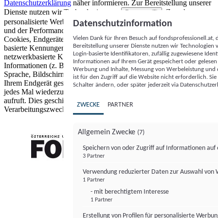
Datenschutzerklärung
näher informieren.
Zur Bereitstellung unserer
Dienste nutzen wir Technologien von
. Zwecke:
Partnern (5)
personalisierte Werbung und Inhalte, Messung von Werbeleistung
Datenschutzinformation
und der Performance von Inhalten sowie Zielgruppenforschung.
Vielen Dank für Ihren Besuch auf fondsprofessionell.at
Cookies, Endgeräte- oder ähnliche Online-Kennungen (z. B. login-
Bereitstellung unserer Dienste nutzen wir Technologien
basierte Kennungen, zufällig generierte Kennungen,
Login-basierte Identifikatoren, zufällig zugewiesene Id
netzwerkbasierte Kennungen) können zusammen mit anderen
Informationen auf Ihrem Gerät gespeichert oder gelese
Informationen (z. B. Browsertyp und Browserinformationen,
Werbung und Inhalte, Messung von Werbeleistung und d
Sprache, Bildschirmgröße, unterstützte Technologien usw.) auf
ist für den Zugriff auf die Website nicht erforderlich. S
Ihrem Endgerät gespeichert oder von dort ausgelesen werden, um es
Schalter ändern, oder später jederzeit via Datenschutzer
jedes Mal wiederzuerkennen, wenn es eine App oder einer Webseite
aufruft. Dies geschieht für einen oder mehrere der hier aufgeführten
ZWECKE
PARTNER
Verarbeitungszwecke.
Allgemein Zwecke
(7)
Speichern von oder Zugriff auf Informationen au
3 Partner
FONDS professionell
Verwendung reduzierter Daten zur Auswahl von
1 Partner
- mit berechtigtem Interesse
1 Partner
Erstellung von Profilen für personalisierte Werbu