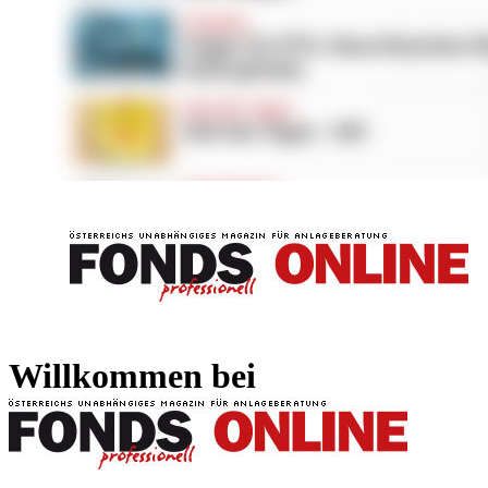
FONDS professionell
FONDS professi
Willkommen bei