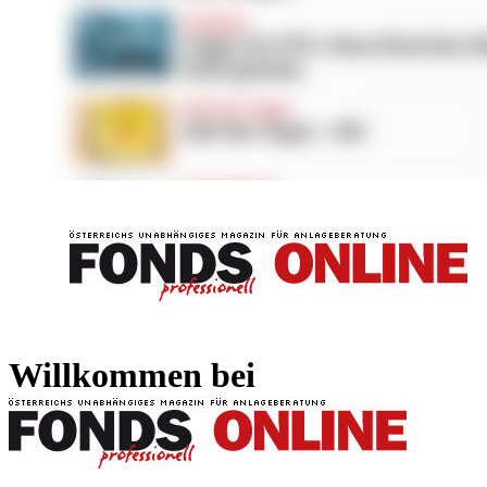
FONDS professionell
FONDS professi
Willkommen bei