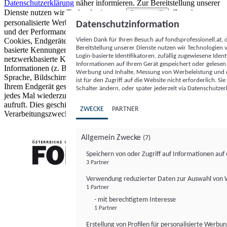
Datenschutzerklärung
näher informieren.
Zur Bereitstellung unserer
Dienste nutzen wir Technologien von
. Zwecke:
Partnern (5)
personalisierte Werbung und Inhalte, Messung von Werbeleistung
Datenschutzinformation
und der Performance von Inhalten sowie Zielgruppenforschung.
Vielen Dank für Ihren Besuch auf fondsprofessionell.at
Cookies, Endgeräte- oder ähnliche Online-Kennungen (z. B. login-
Bereitstellung unserer Dienste nutzen wir Technologien
basierte Kennungen, zufällig generierte Kennungen,
Login-basierte Identifikatoren, zufällig zugewiesene Id
netzwerkbasierte Kennungen) können zusammen mit anderen
Informationen auf Ihrem Gerät gespeichert oder gelese
Informationen (z. B. Browsertyp und Browserinformationen,
Werbung und Inhalte, Messung von Werbeleistung und d
Sprache, Bildschirmgröße, unterstützte Technologien usw.) auf
ist für den Zugriff auf die Website nicht erforderlich. S
Ihrem Endgerät gespeichert oder von dort ausgelesen werden, um es
Schalter ändern, oder später jederzeit via Datenschutzer
jedes Mal wiederzuerkennen, wenn es eine App oder einer Webseite
aufruft. Dies geschieht für einen oder mehrere der hier aufgeführten
ZWECKE
PARTNER
Verarbeitungszwecke.
Allgemein Zwecke
(7)
Speichern von oder Zugriff auf Informationen au
3 Partner
FONDS professionell
Verwendung reduzierter Daten zur Auswahl von
1 Partner
- mit berechtigtem Interesse
1 Partner
Erstellung von Profilen für personalisierte Werbu