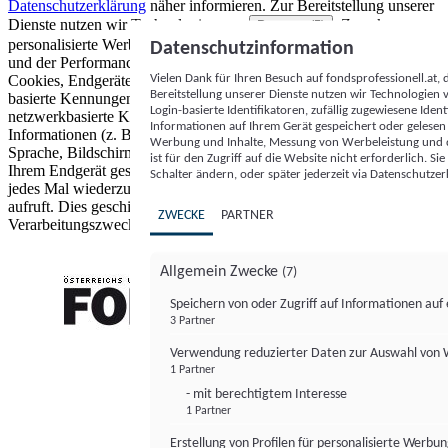
Datenschutzerklärung
näher informieren.
Zur Bereitstellung unserer
Dienste nutzen wir Technologien von
. Zwecke:
Partnern (5)
personalisierte Werbung und Inhalte, Messung von Werbeleistung
Datenschutzinformation
und der Performance von Inhalten sowie Zielgruppenforschung.
Vielen Dank für Ihren Besuch auf fondsprofessionell.at
Cookies, Endgeräte- oder ähnliche Online-Kennungen (z. B. login-
Bereitstellung unserer Dienste nutzen wir Technologien
basierte Kennungen, zufällig generierte Kennungen,
Login-basierte Identifikatoren, zufällig zugewiesene Id
netzwerkbasierte Kennungen) können zusammen mit anderen
Informationen auf Ihrem Gerät gespeichert oder gelese
Informationen (z. B. Browsertyp und Browserinformationen,
Werbung und Inhalte, Messung von Werbeleistung und d
Sprache, Bildschirmgröße, unterstützte Technologien usw.) auf
ist für den Zugriff auf die Website nicht erforderlich. S
Ihrem Endgerät gespeichert oder von dort ausgelesen werden, um es
Schalter ändern, oder später jederzeit via Datenschutzer
jedes Mal wiederzuerkennen, wenn es eine App oder einer Webseite
aufruft. Dies geschieht für einen oder mehrere der hier aufgeführten
ZWECKE
PARTNER
Verarbeitungszwecke.
Allgemein Zwecke
(7)
Speichern von oder Zugriff auf Informationen au
3 Partner
FONDS professionell
Verwendung reduzierter Daten zur Auswahl von
1 Partner
- mit berechtigtem Interesse
1 Partner
Erstellung von Profilen für personalisierte Werbu