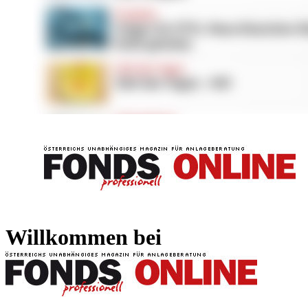
FONDS professionell
FONDS professi
Willkommen bei