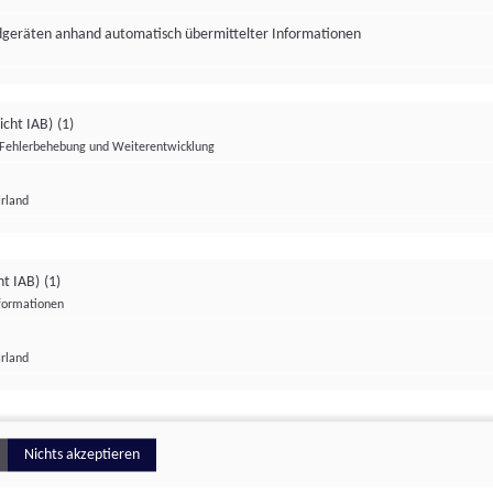
ndgeräten anhand automatisch übermittelter Informationen
icht IAB)
(1)
Fehlerbehebung und Weiterentwicklung
Irland
Impressum
Datenschutzerklärung
Datenschutzeinstellungen
ht IAB)
(1)
nformationen
Irland
ionell
Nichts akzeptieren