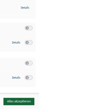
zu Identifikation von Endgeräten anhand automatisch übermittelte
Details
Switch zum Einwilligen bzw. Ablehnen der Kategorie Analyse / 
zu Google Analytics
Details
Switch zum Einwilligen bzw. Ablehnen des Dienstes Google Ana
Switch zum Einwilligen bzw. Ablehnen der Kategorie Sonstige 
zu YouTube
Details
Switch zum Einwilligen bzw. Ablehnen des Dienstes YouTube
Alles akzeptieren