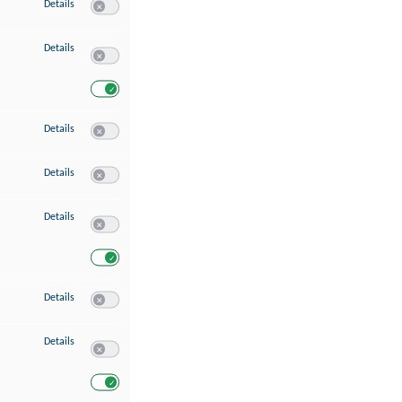
zu Speichern von oder Zugriff auf Informationen auf einem Endgerät
Details
Switch zum Einwilligen bzw. Ablehnen des Dienstes Speichern 
zu Verwendung reduzierter Daten zur Auswahl von Werbeanzeigen
Details
Switch zum Einwilligen bzw. Ablehnen des Dienstes Verwend
Switch zum Einwilligen bzw. Ablehnen des Dienstes Verwendu
zu Erstellung von Profilen für personalisierte Werbung
Details
Switch zum Einwilligen bzw. Ablehnen des Dienstes Erstellung 
zu Verwendung von Profilen zur Auswahl personalisierter Werbung
Details
Switch zum Einwilligen bzw. Ablehnen des Dienstes Verwendun
zu Messung der Werbeleistung
Details
Switch zum Einwilligen bzw. Ablehnen des Dienstes Messung 
Switch zum Einwilligen bzw. Ablehnen des Dienstes Messung d
zu Messung der Performance von Inhalten
Details
Switch zum Einwilligen bzw. Ablehnen des Dienstes Messung 
zu Analyse von Zielgruppen durch Statistiken oder Kombinationen von Dat
Details
Switch zum Einwilligen bzw. Ablehnen des Dienstes Analyse v
Switch zum Einwilligen bzw. Ablehnen des Dienstes Analyse v