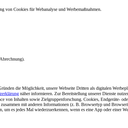
ndung von Cookies für Webanalyse und Werbemaßnahmen.
e Abrechnung).
ünden die Möglichkeit, unsere Webseite Dritten als digitalen Werbeplat
zerklärung
näher informieren.
Zur Bereitstellung unserer Dienste nutz
e von Inhalten sowie Zielgruppenforschung. Cookies, Endgeräte- ode
 zusammen mit anderen Informationen (z. B. Browsertyp und Browserin
n, um es jedes Mal wiederzuerkennen, wenn es eine App oder einer Webs