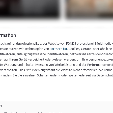
rmation
such auf fondsprofessionell.at, der Website von FONDS professionell Multimedia
ienste nutzen wir Technologien von
Partnern (4)
. Cookies, Geräte- oder ähnliche
entifikatoren, zufällig zugewiesene Identifikatoren, netzwerkbasierte Identifik
en auf Ihrem Gerät gespeichert oder gelesen werden, um Ihre personenbezogen
rte Werbung und Inhalte, Messung von Werbeleistung und der Performance von 
erarbeiten. Dies ist für den Zugriff auf die Website nicht erforderlich. Sie können
, indem Sie die einzelnen Schalter ändern, oder später jederzeit via Datenschu
7)