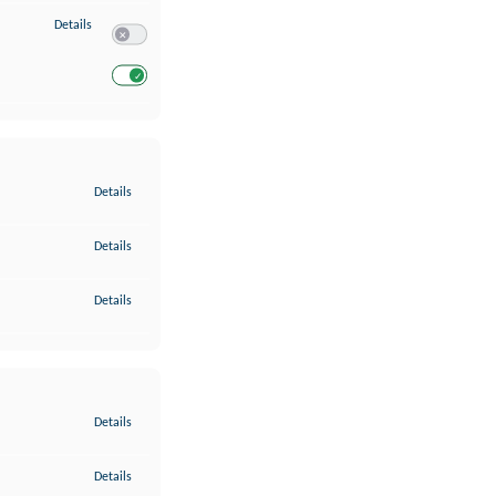
zu Entwicklung und Verbesserung der Angebote
Details
Switch zum Einwilligen bzw. Ablehnen des Dienstes Entwickl
Switch zum Einwilligen bzw. Ablehnen des Dienstes Entwicklu
zu Gewährleistung der Sicherheit, Verhinderung und Aufdeckung v
Details
zu Bereitstellung und Anzeige von Werbung und Inhalten
Details
zu Ihre Entscheidungen zum Datenschutz speichern und übermittel
Details
zu Abgleichung und Kombination von Daten aus unterschiedlichen 
Details
zu Verknüpfung verschiedener Endgeräte
Details