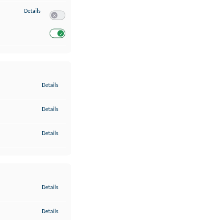
zu Entwicklung und Verbesserung der Angebote
Details
Switch zum Einwilligen bzw. Ablehnen des Dienstes Entwickl
Switch zum Einwilligen bzw. Ablehnen des Dienstes Entwicklu
zu Gewährleistung der Sicherheit, Verhinderung und Aufdeckung v
Details
zu Bereitstellung und Anzeige von Werbung und Inhalten
Details
zu Ihre Entscheidungen zum Datenschutz speichern und übermittel
Details
zu Abgleichung und Kombination von Daten aus unterschiedlichen 
Details
zu Verknüpfung verschiedener Endgeräte
Details