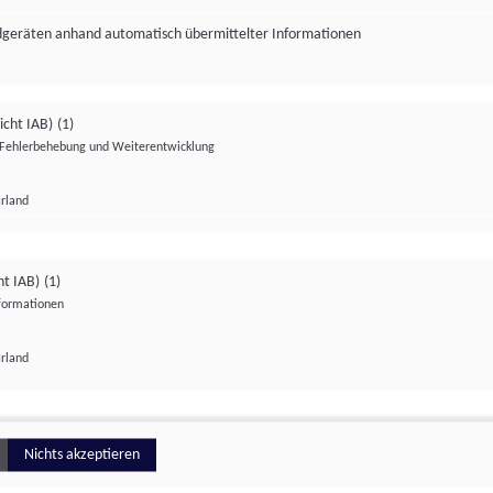
ndgeräten anhand automatisch übermittelter Informationen
icht IAB)
(1)
Fehlerbehebung und Weiterentwicklung
Irland
Impressum
Datenschutzerklärung
Datenschutzeinstellungen
ht IAB)
(1)
nformationen
Irland
ionell
Nichts akzeptieren