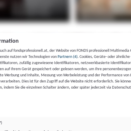
rmation
such auf fondsprofessionell.at, der Website von FONDS professionell Multimedia
ienste nutzen wir Technologien von
Partnern (4)
. Cookies, Geräte- oder ähnliche
entifikatoren, zufällig zugewiesene Identifikatoren, netzwerkbasierte Identifik
en auf Ihrem Gerät gespeichert oder gelesen werden, um Ihre personenbezogen
rte Werbung und Inhalte, Messung von Werbeleistung und der Performance von 
erarbeiten. Dies ist für den Zugriff auf die Website nicht erforderlich. Sie können
, indem Sie die einzelnen Schalter ändern, oder später jederzeit via Datenschu
7)