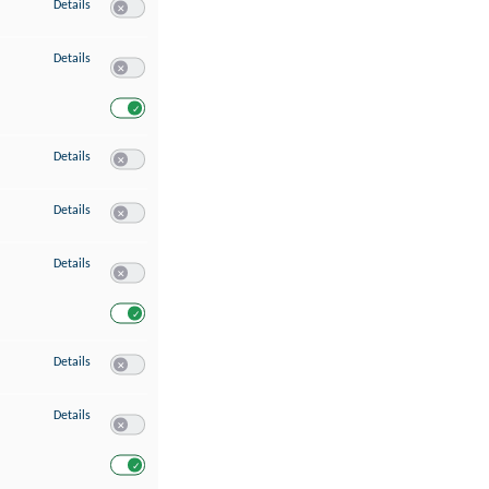
zu Speichern von oder Zugriff auf Informationen auf einem Endgerät
Details
Switch zum Einwilligen bzw. Ablehnen des Dienstes Speichern 
zu Verwendung reduzierter Daten zur Auswahl von Werbeanzeigen
Details
Switch zum Einwilligen bzw. Ablehnen des Dienstes Verwend
Switch zum Einwilligen bzw. Ablehnen des Dienstes Verwendu
zu Erstellung von Profilen für personalisierte Werbung
Details
Switch zum Einwilligen bzw. Ablehnen des Dienstes Erstellung 
zu Verwendung von Profilen zur Auswahl personalisierter Werbung
Details
Switch zum Einwilligen bzw. Ablehnen des Dienstes Verwendun
zu Messung der Werbeleistung
Details
Switch zum Einwilligen bzw. Ablehnen des Dienstes Messung 
Switch zum Einwilligen bzw. Ablehnen des Dienstes Messung d
zu Messung der Performance von Inhalten
Details
Switch zum Einwilligen bzw. Ablehnen des Dienstes Messung 
zu Analyse von Zielgruppen durch Statistiken oder Kombinationen von Dat
Details
Switch zum Einwilligen bzw. Ablehnen des Dienstes Analyse v
Switch zum Einwilligen bzw. Ablehnen des Dienstes Analyse v