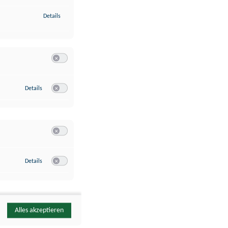
zu Identifikation von Endgeräten anhand automatisch übermittelte
Details
Switch zum Einwilligen bzw. Ablehnen der Kategorie Analyse / 
zu Google Analytics
Details
Switch zum Einwilligen bzw. Ablehnen des Dienstes Google Ana
Switch zum Einwilligen bzw. Ablehnen der Kategorie Sonstige 
zu YouTube
Details
Switch zum Einwilligen bzw. Ablehnen des Dienstes YouTube
Alles akzeptieren