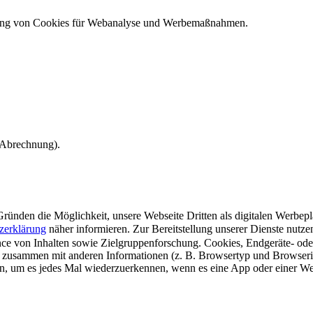
ndung von Cookies für Webanalyse und Werbemaßnahmen.
e Abrechnung).
ünden die Möglichkeit, unsere Webseite Dritten als digitalen Werbeplat
zerklärung
näher informieren.
Zur Bereitstellung unserer Dienste nutz
e von Inhalten sowie Zielgruppenforschung. Cookies, Endgeräte- ode
 zusammen mit anderen Informationen (z. B. Browsertyp und Browserin
n, um es jedes Mal wiederzuerkennen, wenn es eine App oder einer Webs