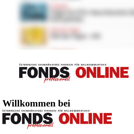
FONDS professionell
FONDS professi
Willkommen bei