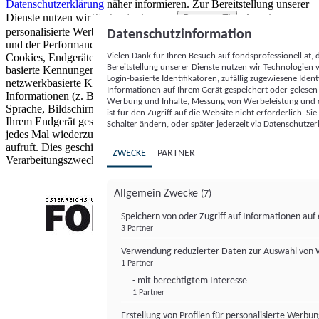
Datenschutzerklärung
näher informieren.
Zur Bereitstellung unserer
Dienste nutzen wir Technologien von
. Zwecke:
Partnern (5)
personalisierte Werbung und Inhalte, Messung von Werbeleistung
Datenschutzinformation
und der Performance von Inhalten sowie Zielgruppenforschung.
Vielen Dank für Ihren Besuch auf fondsprofessionell.at
Cookies, Endgeräte- oder ähnliche Online-Kennungen (z. B. login-
Bereitstellung unserer Dienste nutzen wir Technologien
basierte Kennungen, zufällig generierte Kennungen,
Login-basierte Identifikatoren, zufällig zugewiesene Id
netzwerkbasierte Kennungen) können zusammen mit anderen
Informationen auf Ihrem Gerät gespeichert oder gelese
Informationen (z. B. Browsertyp und Browserinformationen,
Werbung und Inhalte, Messung von Werbeleistung und d
Sprache, Bildschirmgröße, unterstützte Technologien usw.) auf
ist für den Zugriff auf die Website nicht erforderlich. S
Ihrem Endgerät gespeichert oder von dort ausgelesen werden, um es
Schalter ändern, oder später jederzeit via Datenschutzer
jedes Mal wiederzuerkennen, wenn es eine App oder einer Webseite
aufruft. Dies geschieht für einen oder mehrere der hier aufgeführten
ZWECKE
PARTNER
Verarbeitungszwecke.
Allgemein Zwecke
(7)
Speichern von oder Zugriff auf Informationen au
3 Partner
FONDS professionell
Verwendung reduzierter Daten zur Auswahl von
1 Partner
- mit berechtigtem Interesse
1 Partner
Erstellung von Profilen für personalisierte Werbu