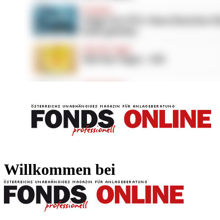
FONDS professionell
FONDS professi
Willkommen bei