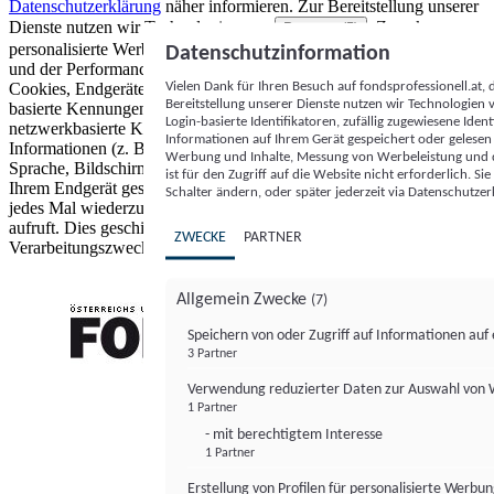
Datenschutzerklärung
näher informieren.
Zur Bereitstellung unserer
Dienste nutzen wir Technologien von
. Zwecke:
Partnern (5)
personalisierte Werbung und Inhalte, Messung von Werbeleistung
Datenschutzinformation
und der Performance von Inhalten sowie Zielgruppenforschung.
Vielen Dank für Ihren Besuch auf fondsprofessionell.at
Cookies, Endgeräte- oder ähnliche Online-Kennungen (z. B. login-
Bereitstellung unserer Dienste nutzen wir Technologien
basierte Kennungen, zufällig generierte Kennungen,
Login-basierte Identifikatoren, zufällig zugewiesene Id
netzwerkbasierte Kennungen) können zusammen mit anderen
Informationen auf Ihrem Gerät gespeichert oder gelese
Informationen (z. B. Browsertyp und Browserinformationen,
Werbung und Inhalte, Messung von Werbeleistung und d
Sprache, Bildschirmgröße, unterstützte Technologien usw.) auf
ist für den Zugriff auf die Website nicht erforderlich. S
Ihrem Endgerät gespeichert oder von dort ausgelesen werden, um es
Schalter ändern, oder später jederzeit via Datenschutzer
jedes Mal wiederzuerkennen, wenn es eine App oder einer Webseite
aufruft. Dies geschieht für einen oder mehrere der hier aufgeführten
ZWECKE
PARTNER
Verarbeitungszwecke.
Allgemein Zwecke
(7)
Speichern von oder Zugriff auf Informationen au
3 Partner
FONDS professionell
Verwendung reduzierter Daten zur Auswahl von
1 Partner
- mit berechtigtem Interesse
1 Partner
Erstellung von Profilen für personalisierte Werbu