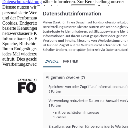
Datenschutzerklärung
näher informieren.
Zur Bereitstellung unserer
Dienste nutzen wir Technologien von
. Zwecke:
Partnern (5)
personalisierte Werbung und Inhalte, Messung von Werbeleistung
Datenschutzinformation
und der Performance von Inhalten sowie Zielgruppenforschung.
Vielen Dank für Ihren Besuch auf fondsprofessionell.at
Cookies, Endgeräte- oder ähnliche Online-Kennungen (z. B. login-
Bereitstellung unserer Dienste nutzen wir Technologien
basierte Kennungen, zufällig generierte Kennungen,
Login-basierte Identifikatoren, zufällig zugewiesene Id
netzwerkbasierte Kennungen) können zusammen mit anderen
Informationen auf Ihrem Gerät gespeichert oder gelese
Informationen (z. B. Browsertyp und Browserinformationen,
Werbung und Inhalte, Messung von Werbeleistung und d
Sprache, Bildschirmgröße, unterstützte Technologien usw.) auf
ist für den Zugriff auf die Website nicht erforderlich. S
Ihrem Endgerät gespeichert oder von dort ausgelesen werden, um es
Schalter ändern, oder später jederzeit via Datenschutzer
jedes Mal wiederzuerkennen, wenn es eine App oder einer Webseite
aufruft. Dies geschieht für einen oder mehrere der hier aufgeführten
ZWECKE
PARTNER
Verarbeitungszwecke.
Allgemein Zwecke
(7)
Speichern von oder Zugriff auf Informationen au
3 Partner
FONDS professionell
Verwendung reduzierter Daten zur Auswahl von
1 Partner
- mit berechtigtem Interesse
1 Partner
Erstellung von Profilen für personalisierte Werbu