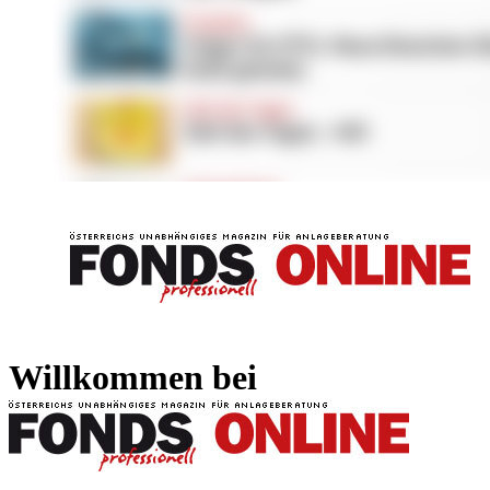
FONDS professionell
FONDS professi
Willkommen bei