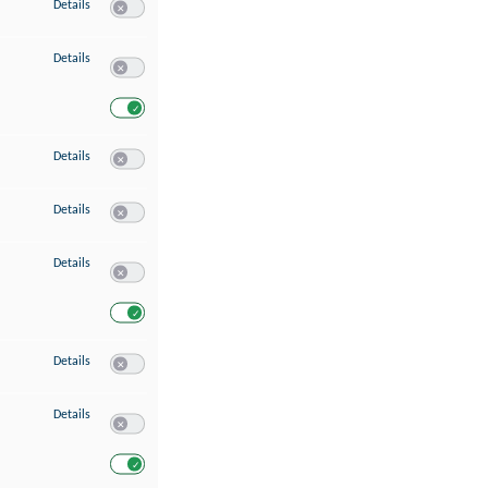
zu Speichern von oder Zugriff auf Informationen auf einem Endgerät
Details
Switch zum Einwilligen bzw. Ablehnen des Dienstes Speichern 
zu Verwendung reduzierter Daten zur Auswahl von Werbeanzeigen
Details
Switch zum Einwilligen bzw. Ablehnen des Dienstes Verwend
Switch zum Einwilligen bzw. Ablehnen des Dienstes Verwendu
zu Erstellung von Profilen für personalisierte Werbung
Details
Switch zum Einwilligen bzw. Ablehnen des Dienstes Erstellung 
zu Verwendung von Profilen zur Auswahl personalisierter Werbung
Details
Switch zum Einwilligen bzw. Ablehnen des Dienstes Verwendun
zu Messung der Werbeleistung
Details
Switch zum Einwilligen bzw. Ablehnen des Dienstes Messung 
Switch zum Einwilligen bzw. Ablehnen des Dienstes Messung d
zu Messung der Performance von Inhalten
Details
Switch zum Einwilligen bzw. Ablehnen des Dienstes Messung 
zu Analyse von Zielgruppen durch Statistiken oder Kombinationen von Dat
Details
Switch zum Einwilligen bzw. Ablehnen des Dienstes Analyse v
Switch zum Einwilligen bzw. Ablehnen des Dienstes Analyse v