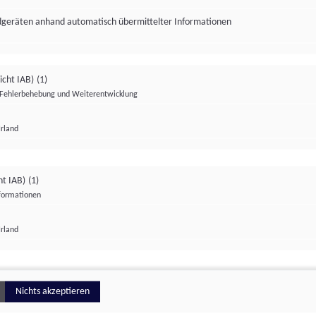
ndgeräten anhand automatisch übermittelter Informationen
icht IAB)
(1)
Fehlerbehebung und Weiterentwicklung
Irland
Impressum
Datenschutzerklärung
Datenschutzeinstellungen
ht IAB)
(1)
nformationen
Irland
ionell
Nichts akzeptieren