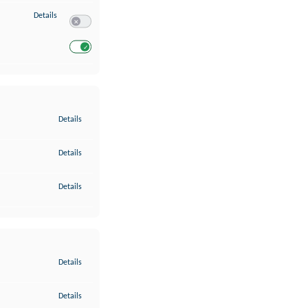
zu Entwicklung und Verbesserung der Angebote
Details
Switch zum Einwilligen bzw. Ablehnen des Dienstes Entwickl
Switch zum Einwilligen bzw. Ablehnen des Dienstes Entwicklu
zu Gewährleistung der Sicherheit, Verhinderung und Aufdeckung v
Details
zu Bereitstellung und Anzeige von Werbung und Inhalten
Details
zu Ihre Entscheidungen zum Datenschutz speichern und übermittel
Details
zu Abgleichung und Kombination von Daten aus unterschiedlichen 
Details
zu Verknüpfung verschiedener Endgeräte
Details