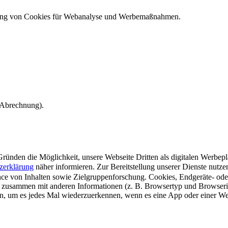
ndung von Cookies für Webanalyse und Werbemaßnahmen.
e Abrechnung).
ünden die Möglichkeit, unsere Webseite Dritten als digitalen Werbeplat
zerklärung
näher informieren.
Zur Bereitstellung unserer Dienste nutz
e von Inhalten sowie Zielgruppenforschung. Cookies, Endgeräte- ode
 zusammen mit anderen Informationen (z. B. Browsertyp und Browserin
n, um es jedes Mal wiederzuerkennen, wenn es eine App oder einer Webs