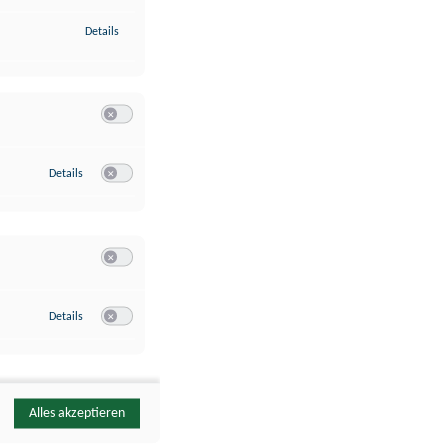
zu Identifikation von Endgeräten anhand automatisch übermittelte
Details
Switch zum Einwilligen bzw. Ablehnen der Kategorie Analyse / 
zu Google Analytics
Details
Switch zum Einwilligen bzw. Ablehnen des Dienstes Google Ana
Switch zum Einwilligen bzw. Ablehnen der Kategorie Sonstige 
zu YouTube
Details
Switch zum Einwilligen bzw. Ablehnen des Dienstes YouTube
Alles akzeptieren