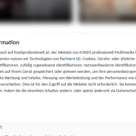
rmation
such auf fondsprofessionell.at, der Website von FONDS professionell Multimedia
ienste nutzen wir Technologien von
Partnern (4)
. Cookies, Geräte- oder ähnliche
entifikatoren, zufällig zugewiesene Identifikatoren, netzwerkbasierte Identifik
en auf Ihrem Gerät gespeichert oder gelesen werden, um Ihre personenbezogen
rte Werbung und Inhalte, Messung von Werbeleistung und der Performance von 
erarbeiten. Dies ist für den Zugriff auf die Website nicht erforderlich. Sie können
, indem Sie die einzelnen Schalter ändern, oder später jederzeit via Datenschu
7)