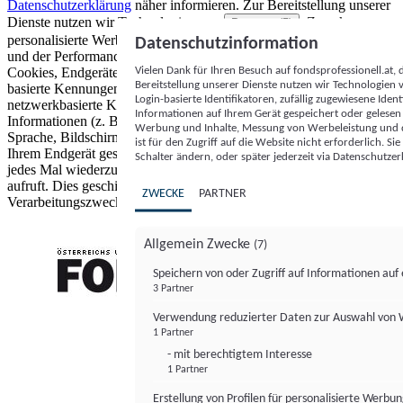
Datenschutzerklärung
näher informieren.
Zur Bereitstellung unserer
Dienste nutzen wir Technologien von
. Zwecke:
Partnern (5)
personalisierte Werbung und Inhalte, Messung von Werbeleistung
Datenschutzinformation
und der Performance von Inhalten sowie Zielgruppenforschung.
Vielen Dank für Ihren Besuch auf fondsprofessionell.at
Cookies, Endgeräte- oder ähnliche Online-Kennungen (z. B. login-
Bereitstellung unserer Dienste nutzen wir Technologien
basierte Kennungen, zufällig generierte Kennungen,
Login-basierte Identifikatoren, zufällig zugewiesene Id
netzwerkbasierte Kennungen) können zusammen mit anderen
Informationen auf Ihrem Gerät gespeichert oder gelese
Informationen (z. B. Browsertyp und Browserinformationen,
Werbung und Inhalte, Messung von Werbeleistung und d
Sprache, Bildschirmgröße, unterstützte Technologien usw.) auf
ist für den Zugriff auf die Website nicht erforderlich. S
Ihrem Endgerät gespeichert oder von dort ausgelesen werden, um es
Schalter ändern, oder später jederzeit via Datenschutzer
jedes Mal wiederzuerkennen, wenn es eine App oder einer Webseite
aufruft. Dies geschieht für einen oder mehrere der hier aufgeführten
ZWECKE
PARTNER
Verarbeitungszwecke.
Allgemein Zwecke
(7)
Speichern von oder Zugriff auf Informationen au
3 Partner
FONDS professionell
Verwendung reduzierter Daten zur Auswahl von
1 Partner
- mit berechtigtem Interesse
1 Partner
Erstellung von Profilen für personalisierte Werbu