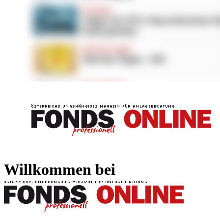
FONDS professionell
FONDS professi
Willkommen bei