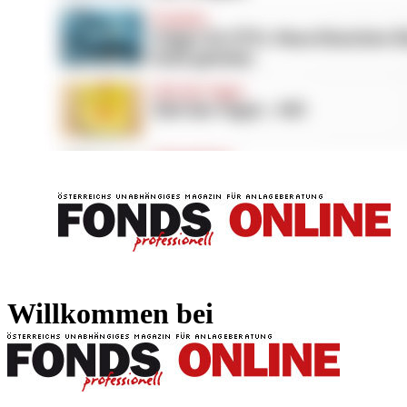
FONDS professionell
FONDS professi
Willkommen bei