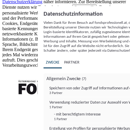
Datenschutzerklärung
näher informieren.
Zur Bereitstellung unserer
Dienste nutzen wir Technologien von
. Zwecke:
Partnern (5)
personalisierte Werbung und Inhalte, Messung von Werbeleistung
Datenschutzinformation
und der Performance von Inhalten sowie Zielgruppenforschung.
Vielen Dank für Ihren Besuch auf fondsprofessionell.at
Cookies, Endgeräte- oder ähnliche Online-Kennungen (z. B. login-
Bereitstellung unserer Dienste nutzen wir Technologien
basierte Kennungen, zufällig generierte Kennungen,
Login-basierte Identifikatoren, zufällig zugewiesene Id
netzwerkbasierte Kennungen) können zusammen mit anderen
Informationen auf Ihrem Gerät gespeichert oder gelese
Informationen (z. B. Browsertyp und Browserinformationen,
Werbung und Inhalte, Messung von Werbeleistung und d
Sprache, Bildschirmgröße, unterstützte Technologien usw.) auf
ist für den Zugriff auf die Website nicht erforderlich. S
Ihrem Endgerät gespeichert oder von dort ausgelesen werden, um es
Schalter ändern, oder später jederzeit via Datenschutzer
jedes Mal wiederzuerkennen, wenn es eine App oder einer Webseite
aufruft. Dies geschieht für einen oder mehrere der hier aufgeführten
ZWECKE
PARTNER
Verarbeitungszwecke.
Allgemein Zwecke
(7)
Speichern von oder Zugriff auf Informationen au
3 Partner
FONDS professionell
Verwendung reduzierter Daten zur Auswahl von
1 Partner
- mit berechtigtem Interesse
1 Partner
Erstellung von Profilen für personalisierte Werbu