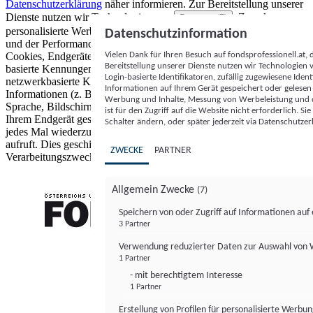
Datenschutzerklärung
näher informieren.
Zur Bereitstellung unserer
Dienste nutzen wir Technologien von
. Zwecke:
Partnern (5)
personalisierte Werbung und Inhalte, Messung von Werbeleistung
Datenschutzinformation
und der Performance von Inhalten sowie Zielgruppenforschung.
Vielen Dank für Ihren Besuch auf fondsprofessionell.at
Cookies, Endgeräte- oder ähnliche Online-Kennungen (z. B. login-
Bereitstellung unserer Dienste nutzen wir Technologien
basierte Kennungen, zufällig generierte Kennungen,
Login-basierte Identifikatoren, zufällig zugewiesene Id
netzwerkbasierte Kennungen) können zusammen mit anderen
Informationen auf Ihrem Gerät gespeichert oder gelese
Informationen (z. B. Browsertyp und Browserinformationen,
Werbung und Inhalte, Messung von Werbeleistung und d
Sprache, Bildschirmgröße, unterstützte Technologien usw.) auf
ist für den Zugriff auf die Website nicht erforderlich. S
Ihrem Endgerät gespeichert oder von dort ausgelesen werden, um es
Schalter ändern, oder später jederzeit via Datenschutzer
jedes Mal wiederzuerkennen, wenn es eine App oder einer Webseite
aufruft. Dies geschieht für einen oder mehrere der hier aufgeführten
ZWECKE
PARTNER
Verarbeitungszwecke.
Allgemein Zwecke
(7)
Speichern von oder Zugriff auf Informationen au
3 Partner
FONDS professionell
Verwendung reduzierter Daten zur Auswahl von
1 Partner
- mit berechtigtem Interesse
1 Partner
Erstellung von Profilen für personalisierte Werbu