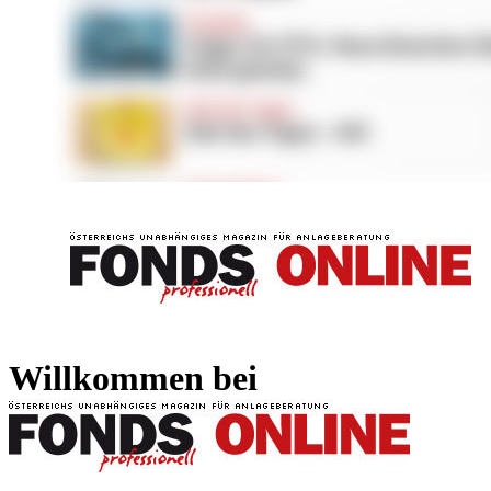
FONDS professionell
FONDS professi
Willkommen bei