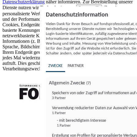
Datenschutzerklärung
näher informieren.
Zur Bereitstellung unserer
Dienste nutzen wir Technologien von
. Zwecke:
Partnern (5)
personalisierte Werbung und Inhalte, Messung von Werbeleistung
Datenschutzinformation
und der Performance von Inhalten sowie Zielgruppenforschung.
Vielen Dank für Ihren Besuch auf fondsprofessionell.at
Cookies, Endgeräte- oder ähnliche Online-Kennungen (z. B. login-
Bereitstellung unserer Dienste nutzen wir Technologien
basierte Kennungen, zufällig generierte Kennungen,
Login-basierte Identifikatoren, zufällig zugewiesene Id
netzwerkbasierte Kennungen) können zusammen mit anderen
Informationen auf Ihrem Gerät gespeichert oder gelese
Informationen (z. B. Browsertyp und Browserinformationen,
Werbung und Inhalte, Messung von Werbeleistung und d
Sprache, Bildschirmgröße, unterstützte Technologien usw.) auf
ist für den Zugriff auf die Website nicht erforderlich. S
Ihrem Endgerät gespeichert oder von dort ausgelesen werden, um es
Schalter ändern, oder später jederzeit via Datenschutzer
jedes Mal wiederzuerkennen, wenn es eine App oder einer Webseite
aufruft. Dies geschieht für einen oder mehrere der hier aufgeführten
ZWECKE
PARTNER
Verarbeitungszwecke.
Allgemein Zwecke
(7)
Speichern von oder Zugriff auf Informationen au
3 Partner
FONDS professionell
Verwendung reduzierter Daten zur Auswahl von
1 Partner
- mit berechtigtem Interesse
1 Partner
Erstellung von Profilen für personalisierte Werbu