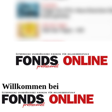
FONDS professionell
FONDS professi
Willkommen bei