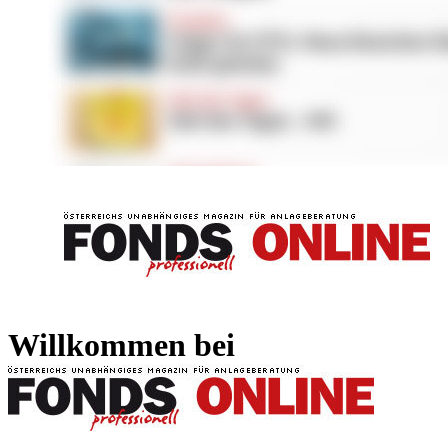
FONDS professionell
FONDS professi
Willkommen bei