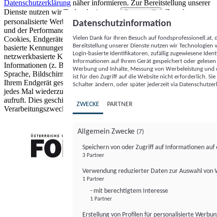
Datenschutzerklärung
näher informieren.
Zur Bereitstellung unserer
Dienste nutzen wir Technologien von
. Zwecke:
Partnern (5)
personalisierte Werbung und Inhalte, Messung von Werbeleistung
Datenschutzinformation
und der Performance von Inhalten sowie Zielgruppenforschung.
Vielen Dank für Ihren Besuch auf fondsprofessionell.at
Cookies, Endgeräte- oder ähnliche Online-Kennungen (z. B. login-
Bereitstellung unserer Dienste nutzen wir Technologien
basierte Kennungen, zufällig generierte Kennungen,
Login-basierte Identifikatoren, zufällig zugewiesene Id
netzwerkbasierte Kennungen) können zusammen mit anderen
Informationen auf Ihrem Gerät gespeichert oder gelese
Informationen (z. B. Browsertyp und Browserinformationen,
Werbung und Inhalte, Messung von Werbeleistung und d
Sprache, Bildschirmgröße, unterstützte Technologien usw.) auf
ist für den Zugriff auf die Website nicht erforderlich. S
Ihrem Endgerät gespeichert oder von dort ausgelesen werden, um es
Schalter ändern, oder später jederzeit via Datenschutzer
jedes Mal wiederzuerkennen, wenn es eine App oder einer Webseite
aufruft. Dies geschieht für einen oder mehrere der hier aufgeführten
ZWECKE
PARTNER
Verarbeitungszwecke.
Allgemein Zwecke
(7)
Speichern von oder Zugriff auf Informationen au
3 Partner
FONDS professionell
Verwendung reduzierter Daten zur Auswahl von
1 Partner
- mit berechtigtem Interesse
1 Partner
Erstellung von Profilen für personalisierte Werbu