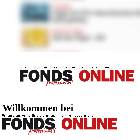
FONDS professionell
FONDS professi
Willkommen bei