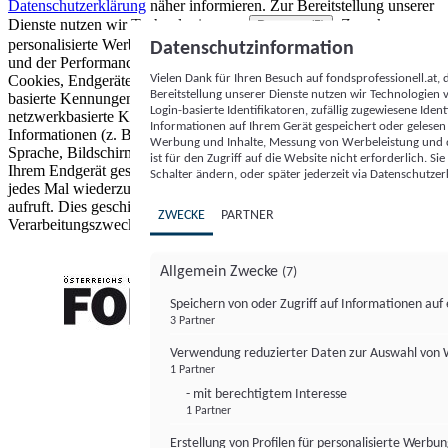
Datenschutzerklärung
näher informieren.
Zur Bereitstellung unserer
Dienste nutzen wir Technologien von
. Zwecke:
Partnern (5)
personalisierte Werbung und Inhalte, Messung von Werbeleistung
Datenschutzinformation
und der Performance von Inhalten sowie Zielgruppenforschung.
Vielen Dank für Ihren Besuch auf fondsprofessionell.at
Cookies, Endgeräte- oder ähnliche Online-Kennungen (z. B. login-
Bereitstellung unserer Dienste nutzen wir Technologien
basierte Kennungen, zufällig generierte Kennungen,
Login-basierte Identifikatoren, zufällig zugewiesene Id
netzwerkbasierte Kennungen) können zusammen mit anderen
Informationen auf Ihrem Gerät gespeichert oder gelese
Informationen (z. B. Browsertyp und Browserinformationen,
Werbung und Inhalte, Messung von Werbeleistung und d
Sprache, Bildschirmgröße, unterstützte Technologien usw.) auf
ist für den Zugriff auf die Website nicht erforderlich. S
Ihrem Endgerät gespeichert oder von dort ausgelesen werden, um es
Schalter ändern, oder später jederzeit via Datenschutzer
jedes Mal wiederzuerkennen, wenn es eine App oder einer Webseite
aufruft. Dies geschieht für einen oder mehrere der hier aufgeführten
ZWECKE
PARTNER
Verarbeitungszwecke.
Allgemein Zwecke
(7)
Speichern von oder Zugriff auf Informationen au
3 Partner
FONDS professionell
Verwendung reduzierter Daten zur Auswahl von
1 Partner
- mit berechtigtem Interesse
1 Partner
Erstellung von Profilen für personalisierte Werbu