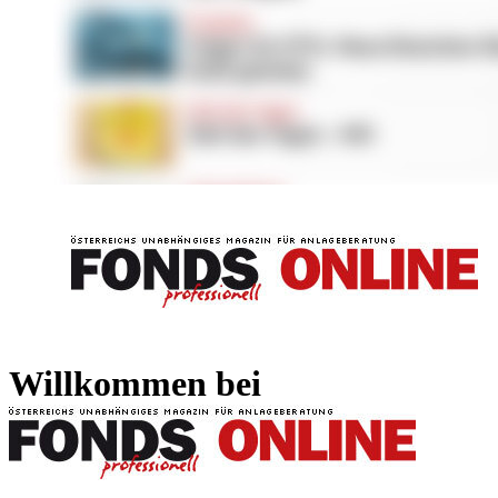
FONDS professionell
FONDS professi
Willkommen bei