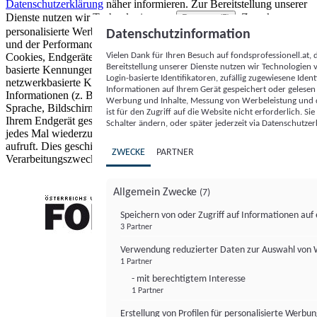
Datenschutzerklärung
näher informieren.
Zur Bereitstellung unserer
Dienste nutzen wir Technologien von
. Zwecke:
Partnern (5)
personalisierte Werbung und Inhalte, Messung von Werbeleistung
Datenschutzinformation
und der Performance von Inhalten sowie Zielgruppenforschung.
Vielen Dank für Ihren Besuch auf fondsprofessionell.at
Cookies, Endgeräte- oder ähnliche Online-Kennungen (z. B. login-
Bereitstellung unserer Dienste nutzen wir Technologien
basierte Kennungen, zufällig generierte Kennungen,
Login-basierte Identifikatoren, zufällig zugewiesene Id
netzwerkbasierte Kennungen) können zusammen mit anderen
Informationen auf Ihrem Gerät gespeichert oder gelese
Informationen (z. B. Browsertyp und Browserinformationen,
Werbung und Inhalte, Messung von Werbeleistung und d
Sprache, Bildschirmgröße, unterstützte Technologien usw.) auf
ist für den Zugriff auf die Website nicht erforderlich. S
Ihrem Endgerät gespeichert oder von dort ausgelesen werden, um es
Schalter ändern, oder später jederzeit via Datenschutzer
jedes Mal wiederzuerkennen, wenn es eine App oder einer Webseite
aufruft. Dies geschieht für einen oder mehrere der hier aufgeführten
ZWECKE
PARTNER
Verarbeitungszwecke.
Allgemein Zwecke
(7)
Speichern von oder Zugriff auf Informationen au
3 Partner
FONDS professionell
Verwendung reduzierter Daten zur Auswahl von
1 Partner
- mit berechtigtem Interesse
1 Partner
Erstellung von Profilen für personalisierte Werbu