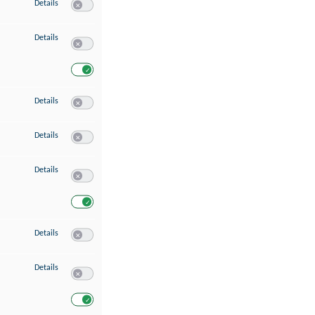
zu Speichern von oder Zugriff auf Informationen auf einem Endgerät
Details
Switch zum Einwilligen bzw. Ablehnen des Dienstes Speichern 
zu Verwendung reduzierter Daten zur Auswahl von Werbeanzeigen
Details
Switch zum Einwilligen bzw. Ablehnen des Dienstes Verwend
Switch zum Einwilligen bzw. Ablehnen des Dienstes Verwendu
zu Erstellung von Profilen für personalisierte Werbung
Details
Switch zum Einwilligen bzw. Ablehnen des Dienstes Erstellung 
zu Verwendung von Profilen zur Auswahl personalisierter Werbung
Details
Switch zum Einwilligen bzw. Ablehnen des Dienstes Verwendun
zu Messung der Werbeleistung
Details
Switch zum Einwilligen bzw. Ablehnen des Dienstes Messung 
Switch zum Einwilligen bzw. Ablehnen des Dienstes Messung d
zu Messung der Performance von Inhalten
Details
Switch zum Einwilligen bzw. Ablehnen des Dienstes Messung 
zu Analyse von Zielgruppen durch Statistiken oder Kombinationen von Dat
Details
Switch zum Einwilligen bzw. Ablehnen des Dienstes Analyse v
Switch zum Einwilligen bzw. Ablehnen des Dienstes Analyse v