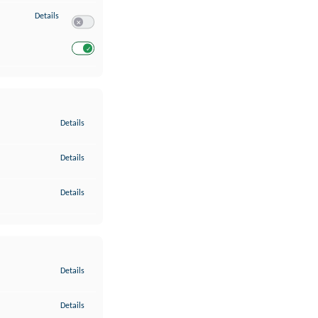
zu Entwicklung und Verbesserung der Angebote
Details
Switch zum Einwilligen bzw. Ablehnen des Dienstes Entwickl
Switch zum Einwilligen bzw. Ablehnen des Dienstes Entwicklu
zu Gewährleistung der Sicherheit, Verhinderung und Aufdeckung v
Details
zu Bereitstellung und Anzeige von Werbung und Inhalten
Details
zu Ihre Entscheidungen zum Datenschutz speichern und übermittel
Details
zu Abgleichung und Kombination von Daten aus unterschiedlichen 
Details
zu Verknüpfung verschiedener Endgeräte
Details