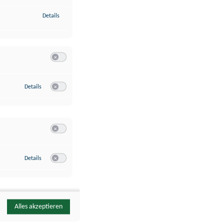
zu Identifikation von Endgeräten anhand automatisch übermittelte
Details
Switch zum Einwilligen bzw. Ablehnen der Kategorie Analyse / 
zu Google Analytics
Details
Switch zum Einwilligen bzw. Ablehnen des Dienstes Google Ana
Switch zum Einwilligen bzw. Ablehnen der Kategorie Sonstige 
zu YouTube
Details
Switch zum Einwilligen bzw. Ablehnen des Dienstes YouTube
Alles akzeptieren