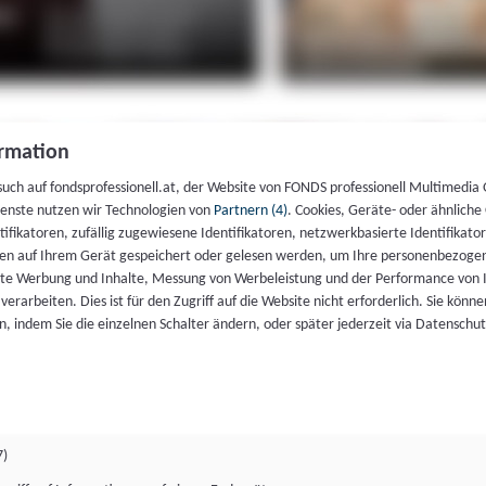
rmation
such auf fondsprofessionell.at, der Website von FONDS professionell Multimedia
ienste nutzen wir Technologien von
Partnern (4)
. Cookies, Geräte- oder ähnliche
entifikatoren, zufällig zugewiesene Identifikatoren, netzwerkbasierte Identifik
en auf Ihrem Gerät gespeichert oder gelesen werden, um Ihre personenbezogen
rte Werbung und Inhalte, Messung von Werbeleistung und der Performance von 
erarbeiten. Dies ist für den Zugriff auf die Website nicht erforderlich. Sie können
, indem Sie die einzelnen Schalter ändern, oder später jederzeit via Datenschu
7)