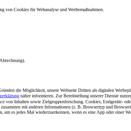
ndung von Cookies für Webanalyse und Werbemaßnahmen.
e Abrechnung).
ünden die Möglichkeit, unsere Webseite Dritten als digitalen Werbeplat
zerklärung
näher informieren.
Zur Bereitstellung unserer Dienste nutz
e von Inhalten sowie Zielgruppenforschung. Cookies, Endgeräte- ode
 zusammen mit anderen Informationen (z. B. Browsertyp und Browserin
n, um es jedes Mal wiederzuerkennen, wenn es eine App oder einer Webs