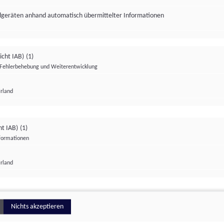
ndgeräten anhand automatisch übermittelter Informationen
icht IAB)
(1)
Fehlerbehebung und Weiterentwicklung
Irland
Impressum
Datenschutzerklärung
Datenschutzeinstellungen
ht IAB)
(1)
nformationen
Irland
ionell
Nichts akzeptieren