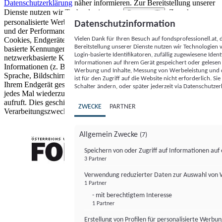
Datenschutzerklärung
näher informieren.
Zur Bereitstellung unserer
Dienste nutzen wir Technologien von
. Zwecke:
Partnern (5)
personalisierte Werbung und Inhalte, Messung von Werbeleistung
Datenschutzinformation
und der Performance von Inhalten sowie Zielgruppenforschung.
Vielen Dank für Ihren Besuch auf fondsprofessionell.at
Cookies, Endgeräte- oder ähnliche Online-Kennungen (z. B. login-
Bereitstellung unserer Dienste nutzen wir Technologien
basierte Kennungen, zufällig generierte Kennungen,
Login-basierte Identifikatoren, zufällig zugewiesene Id
netzwerkbasierte Kennungen) können zusammen mit anderen
Informationen auf Ihrem Gerät gespeichert oder gelese
Informationen (z. B. Browsertyp und Browserinformationen,
Werbung und Inhalte, Messung von Werbeleistung und d
Sprache, Bildschirmgröße, unterstützte Technologien usw.) auf
ist für den Zugriff auf die Website nicht erforderlich. S
Ihrem Endgerät gespeichert oder von dort ausgelesen werden, um es
Schalter ändern, oder später jederzeit via Datenschutzer
jedes Mal wiederzuerkennen, wenn es eine App oder einer Webseite
aufruft. Dies geschieht für einen oder mehrere der hier aufgeführten
ZWECKE
PARTNER
Verarbeitungszwecke.
Allgemein Zwecke
(7)
Speichern von oder Zugriff auf Informationen au
3 Partner
FONDS professionell
Verwendung reduzierter Daten zur Auswahl von
1 Partner
- mit berechtigtem Interesse
1 Partner
Erstellung von Profilen für personalisierte Werbu