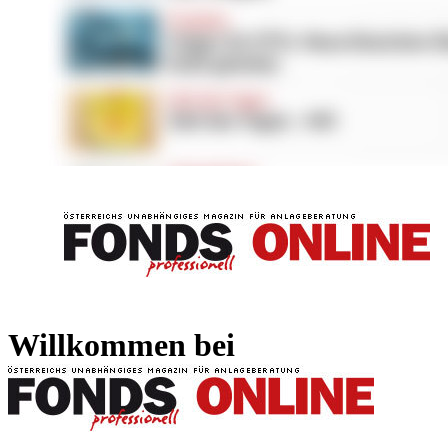
FONDS professionell
FONDS professi
Willkommen bei