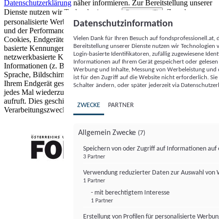
Datenschutzerklärung
näher informieren.
Zur Bereitstellung unserer
Dienste nutzen wir Technologien von
. Zwecke:
Partnern (5)
personalisierte Werbung und Inhalte, Messung von Werbeleistung
Datenschutzinformation
und der Performance von Inhalten sowie Zielgruppenforschung.
Vielen Dank für Ihren Besuch auf fondsprofessionell.at
Cookies, Endgeräte- oder ähnliche Online-Kennungen (z. B. login-
Bereitstellung unserer Dienste nutzen wir Technologien
basierte Kennungen, zufällig generierte Kennungen,
Login-basierte Identifikatoren, zufällig zugewiesene Id
netzwerkbasierte Kennungen) können zusammen mit anderen
Informationen auf Ihrem Gerät gespeichert oder gelese
Informationen (z. B. Browsertyp und Browserinformationen,
Werbung und Inhalte, Messung von Werbeleistung und d
Sprache, Bildschirmgröße, unterstützte Technologien usw.) auf
ist für den Zugriff auf die Website nicht erforderlich. S
Ihrem Endgerät gespeichert oder von dort ausgelesen werden, um es
Schalter ändern, oder später jederzeit via Datenschutzer
jedes Mal wiederzuerkennen, wenn es eine App oder einer Webseite
aufruft. Dies geschieht für einen oder mehrere der hier aufgeführten
ZWECKE
PARTNER
Verarbeitungszwecke.
Allgemein Zwecke
(7)
Speichern von oder Zugriff auf Informationen au
3 Partner
FONDS professionell
Verwendung reduzierter Daten zur Auswahl von
1 Partner
- mit berechtigtem Interesse
1 Partner
Erstellung von Profilen für personalisierte Werbu