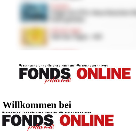
FONDS professionell
FONDS professi
Willkommen bei