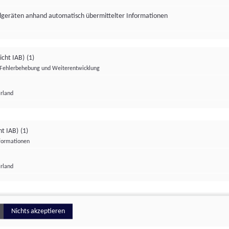
ndgeräten anhand automatisch übermittelter Informationen
icht IAB)
(1)
Fehlerbehebung und Weiterentwicklung
Irland
Impressum
Datenschutzerklärung
Datenschutzeinstellungen
ht IAB)
(1)
nformationen
Irland
ionell
Nichts akzeptieren