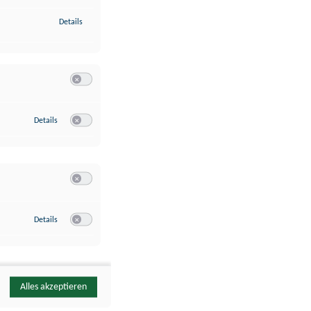
zu Identifikation von Endgeräten anhand automatisch übermittelte
Details
Switch zum Einwilligen bzw. Ablehnen der Kategorie Analyse / 
zu Google Analytics
Details
Switch zum Einwilligen bzw. Ablehnen des Dienstes Google Ana
Switch zum Einwilligen bzw. Ablehnen der Kategorie Sonstige 
zu YouTube
Details
Switch zum Einwilligen bzw. Ablehnen des Dienstes YouTube
Alles akzeptieren