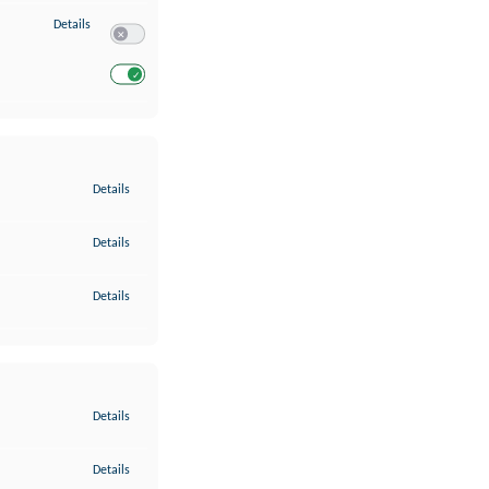
zu Entwicklung und Verbesserung der Angebote
Details
Switch zum Einwilligen bzw. Ablehnen des Dienstes Entwickl
Switch zum Einwilligen bzw. Ablehnen des Dienstes Entwicklu
zu Gewährleistung der Sicherheit, Verhinderung und Aufdeckung v
Details
zu Bereitstellung und Anzeige von Werbung und Inhalten
Details
zu Ihre Entscheidungen zum Datenschutz speichern und übermittel
Details
zu Abgleichung und Kombination von Daten aus unterschiedlichen 
Details
zu Verknüpfung verschiedener Endgeräte
Details