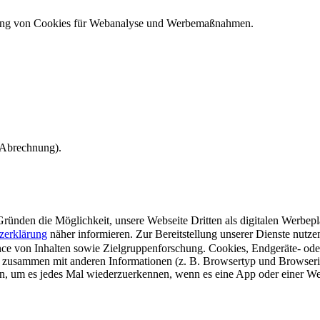
ndung von Cookies für Webanalyse und Werbemaßnahmen.
e Abrechnung).
ünden die Möglichkeit, unsere Webseite Dritten als digitalen Werbeplat
zerklärung
näher informieren.
Zur Bereitstellung unserer Dienste nutz
e von Inhalten sowie Zielgruppenforschung. Cookies, Endgeräte- ode
 zusammen mit anderen Informationen (z. B. Browsertyp und Browserin
n, um es jedes Mal wiederzuerkennen, wenn es eine App oder einer Webs