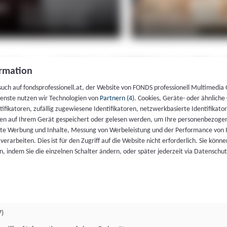
rmation
such auf fondsprofessionell.at, der Website von FONDS professionell Multimedia
ienste nutzen wir Technologien von
Partnern (4)
. Cookies, Geräte- oder ähnliche
entifikatoren, zufällig zugewiesene Identifikatoren, netzwerkbasierte Identifik
en auf Ihrem Gerät gespeichert oder gelesen werden, um Ihre personenbezogen
rte Werbung und Inhalte, Messung von Werbeleistung und der Performance von 
erarbeiten. Dies ist für den Zugriff auf die Website nicht erforderlich. Sie können
, indem Sie die einzelnen Schalter ändern, oder später jederzeit via Datenschu
7)