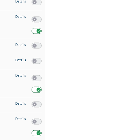
zu Speichern von oder Zugriff auf Informationen auf einem Endgerät
Details
Switch zum Einwilligen bzw. Ablehnen des Dienstes Speichern 
zu Verwendung reduzierter Daten zur Auswahl von Werbeanzeigen
Details
Switch zum Einwilligen bzw. Ablehnen des Dienstes Verwend
Switch zum Einwilligen bzw. Ablehnen des Dienstes Verwendu
zu Erstellung von Profilen für personalisierte Werbung
Details
Switch zum Einwilligen bzw. Ablehnen des Dienstes Erstellung 
zu Verwendung von Profilen zur Auswahl personalisierter Werbung
Details
Switch zum Einwilligen bzw. Ablehnen des Dienstes Verwendun
zu Messung der Werbeleistung
Details
Switch zum Einwilligen bzw. Ablehnen des Dienstes Messung 
Switch zum Einwilligen bzw. Ablehnen des Dienstes Messung d
zu Messung der Performance von Inhalten
Details
Switch zum Einwilligen bzw. Ablehnen des Dienstes Messung 
zu Analyse von Zielgruppen durch Statistiken oder Kombinationen von Dat
Details
Switch zum Einwilligen bzw. Ablehnen des Dienstes Analyse v
Switch zum Einwilligen bzw. Ablehnen des Dienstes Analyse v