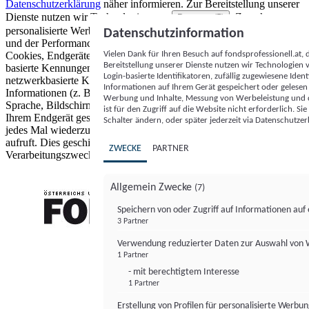
Datenschutzerklärung
näher informieren.
Zur Bereitstellung unserer
Dienste nutzen wir Technologien von
. Zwecke:
Partnern (5)
personalisierte Werbung und Inhalte, Messung von Werbeleistung
Datenschutzinformation
und der Performance von Inhalten sowie Zielgruppenforschung.
Vielen Dank für Ihren Besuch auf fondsprofessionell.at
Cookies, Endgeräte- oder ähnliche Online-Kennungen (z. B. login-
Bereitstellung unserer Dienste nutzen wir Technologien
basierte Kennungen, zufällig generierte Kennungen,
Login-basierte Identifikatoren, zufällig zugewiesene Id
netzwerkbasierte Kennungen) können zusammen mit anderen
Informationen auf Ihrem Gerät gespeichert oder gelese
Informationen (z. B. Browsertyp und Browserinformationen,
Werbung und Inhalte, Messung von Werbeleistung und d
Sprache, Bildschirmgröße, unterstützte Technologien usw.) auf
ist für den Zugriff auf die Website nicht erforderlich. S
Ihrem Endgerät gespeichert oder von dort ausgelesen werden, um es
Schalter ändern, oder später jederzeit via Datenschutzer
jedes Mal wiederzuerkennen, wenn es eine App oder einer Webseite
aufruft. Dies geschieht für einen oder mehrere der hier aufgeführten
ZWECKE
PARTNER
Verarbeitungszwecke.
Allgemein Zwecke
(7)
Speichern von oder Zugriff auf Informationen au
3 Partner
FONDS professionell
Verwendung reduzierter Daten zur Auswahl von
1 Partner
- mit berechtigtem Interesse
1 Partner
Erstellung von Profilen für personalisierte Werbu