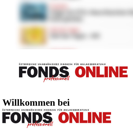
FONDS professionell
FONDS professi
Willkommen bei