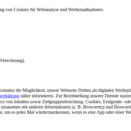
ndung von Cookies für Webanalyse und Werbemaßnahmen.
e Abrechnung).
ünden die Möglichkeit, unsere Webseite Dritten als digitalen Werbeplat
zerklärung
näher informieren.
Zur Bereitstellung unserer Dienste nutz
e von Inhalten sowie Zielgruppenforschung. Cookies, Endgeräte- ode
 zusammen mit anderen Informationen (z. B. Browsertyp und Browserin
n, um es jedes Mal wiederzuerkennen, wenn es eine App oder einer Webs