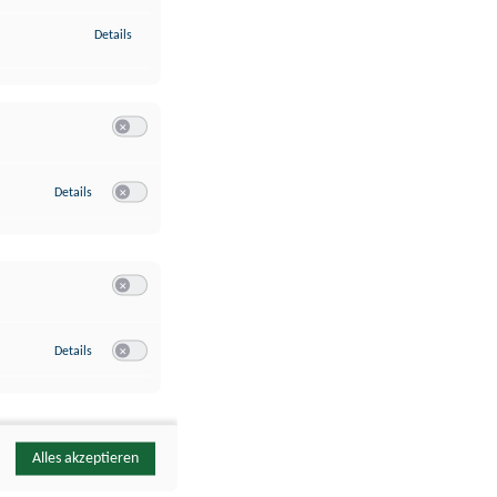
zu Identifikation von Endgeräten anhand automatisch übermittelte
Details
Switch zum Einwilligen bzw. Ablehnen der Kategorie Analyse / 
zu Google Analytics
Details
Switch zum Einwilligen bzw. Ablehnen des Dienstes Google Ana
Switch zum Einwilligen bzw. Ablehnen der Kategorie Sonstige 
zu YouTube
Details
Switch zum Einwilligen bzw. Ablehnen des Dienstes YouTube
Alles akzeptieren