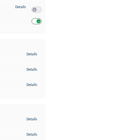
zu Entwicklung und Verbesserung der Angebote
Details
Switch zum Einwilligen bzw. Ablehnen des Dienstes Entwickl
Switch zum Einwilligen bzw. Ablehnen des Dienstes Entwicklu
zu Gewährleistung der Sicherheit, Verhinderung und Aufdeckung v
Details
zu Bereitstellung und Anzeige von Werbung und Inhalten
Details
zu Ihre Entscheidungen zum Datenschutz speichern und übermittel
Details
zu Abgleichung und Kombination von Daten aus unterschiedlichen 
Details
zu Verknüpfung verschiedener Endgeräte
Details