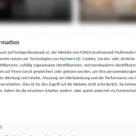
rmation
such auf fondsprofessionell.at, der Website von FONDS professionell Multimedia
ienste nutzen wir Technologien von
Partnern (4)
. Cookies, Geräte- oder ähnliche
entifikatoren, zufällig zugewiesene Identifikatoren, netzwerkbasierte Identifik
en auf Ihrem Gerät gespeichert oder gelesen werden, um Ihre personenbezogen
rte Werbung und Inhalte, Messung von Werbeleistung und der Performance von 
erarbeiten. Dies ist für den Zugriff auf die Website nicht erforderlich. Sie können
, indem Sie die einzelnen Schalter ändern, oder später jederzeit via Datenschu
7)