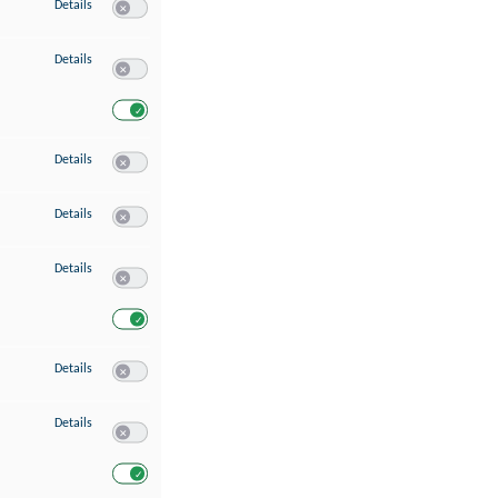
zu Speichern von oder Zugriff auf Informationen auf einem Endgerät
Details
Switch zum Einwilligen bzw. Ablehnen des Dienstes Speichern 
zu Verwendung reduzierter Daten zur Auswahl von Werbeanzeigen
Details
Switch zum Einwilligen bzw. Ablehnen des Dienstes Verwend
Switch zum Einwilligen bzw. Ablehnen des Dienstes Verwendu
zu Erstellung von Profilen für personalisierte Werbung
Details
Switch zum Einwilligen bzw. Ablehnen des Dienstes Erstellung 
zu Verwendung von Profilen zur Auswahl personalisierter Werbung
Details
Switch zum Einwilligen bzw. Ablehnen des Dienstes Verwendun
zu Messung der Werbeleistung
Details
Switch zum Einwilligen bzw. Ablehnen des Dienstes Messung 
Switch zum Einwilligen bzw. Ablehnen des Dienstes Messung d
zu Messung der Performance von Inhalten
Details
Switch zum Einwilligen bzw. Ablehnen des Dienstes Messung 
zu Analyse von Zielgruppen durch Statistiken oder Kombinationen von Dat
Details
Switch zum Einwilligen bzw. Ablehnen des Dienstes Analyse v
Switch zum Einwilligen bzw. Ablehnen des Dienstes Analyse v