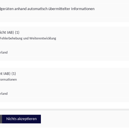
ndgeräten anhand automatisch übermittelter Informationen
icht IAB)
(1)
Fehlerbehebung und Weiterentwicklung
Irland
Impressum
Datenschutzerklärung
Datenschutzeinstellungen
ht IAB)
(1)
nformationen
Irland
ionell
Nichts akzeptieren