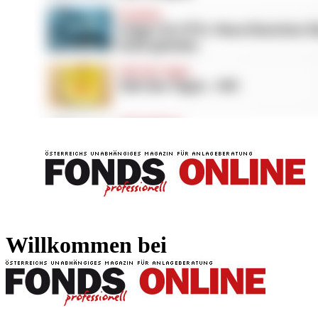
FONDS professionell
FONDS professi
Willkommen bei