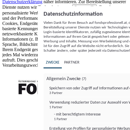
Datenschutzerklärung
näher informieren.
Zur Bereitstellung unserer
Dienste nutzen wir Technologien von
. Zwecke:
Partnern (5)
personalisierte Werbung und Inhalte, Messung von Werbeleistung
Datenschutzinformation
und der Performance von Inhalten sowie Zielgruppenforschung.
Vielen Dank für Ihren Besuch auf fondsprofessionell.at
Cookies, Endgeräte- oder ähnliche Online-Kennungen (z. B. login-
Bereitstellung unserer Dienste nutzen wir Technologien
basierte Kennungen, zufällig generierte Kennungen,
Login-basierte Identifikatoren, zufällig zugewiesene Id
netzwerkbasierte Kennungen) können zusammen mit anderen
Informationen auf Ihrem Gerät gespeichert oder gelese
Informationen (z. B. Browsertyp und Browserinformationen,
Werbung und Inhalte, Messung von Werbeleistung und d
Sprache, Bildschirmgröße, unterstützte Technologien usw.) auf
ist für den Zugriff auf die Website nicht erforderlich. S
Ihrem Endgerät gespeichert oder von dort ausgelesen werden, um es
Schalter ändern, oder später jederzeit via Datenschutzer
jedes Mal wiederzuerkennen, wenn es eine App oder einer Webseite
aufruft. Dies geschieht für einen oder mehrere der hier aufgeführten
ZWECKE
PARTNER
Verarbeitungszwecke.
Allgemein Zwecke
(7)
Speichern von oder Zugriff auf Informationen au
3 Partner
FONDS professionell
Verwendung reduzierter Daten zur Auswahl von
1 Partner
- mit berechtigtem Interesse
1 Partner
Erstellung von Profilen für personalisierte Werbu