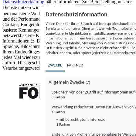
Datenschutzerklärung
näher informieren.
Zur Bereitstellung unserer
Dienste nutzen wir Technologien von
. Zwecke:
Partnern (5)
personalisierte Werbung und Inhalte, Messung von Werbeleistung
Datenschutzinformation
und der Performance von Inhalten sowie Zielgruppenforschung.
Vielen Dank für Ihren Besuch auf fondsprofessionell.at
Cookies, Endgeräte- oder ähnliche Online-Kennungen (z. B. login-
Bereitstellung unserer Dienste nutzen wir Technologien
basierte Kennungen, zufällig generierte Kennungen,
Login-basierte Identifikatoren, zufällig zugewiesene Id
netzwerkbasierte Kennungen) können zusammen mit anderen
Informationen auf Ihrem Gerät gespeichert oder gelese
Informationen (z. B. Browsertyp und Browserinformationen,
Werbung und Inhalte, Messung von Werbeleistung und d
Sprache, Bildschirmgröße, unterstützte Technologien usw.) auf
ist für den Zugriff auf die Website nicht erforderlich. S
Ihrem Endgerät gespeichert oder von dort ausgelesen werden, um es
Schalter ändern, oder später jederzeit via Datenschutzer
jedes Mal wiederzuerkennen, wenn es eine App oder einer Webseite
aufruft. Dies geschieht für einen oder mehrere der hier aufgeführten
ZWECKE
PARTNER
Verarbeitungszwecke.
Allgemein Zwecke
(7)
Speichern von oder Zugriff auf Informationen au
3 Partner
FONDS professionell
Verwendung reduzierter Daten zur Auswahl von
1 Partner
- mit berechtigtem Interesse
1 Partner
Erstellung von Profilen für personalisierte Werbu