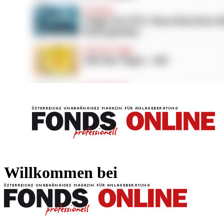
FONDS professionell
FONDS professi
Willkommen bei