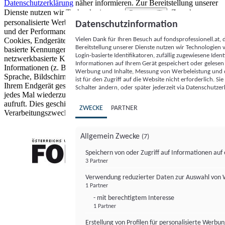
Datenschutzerklärung
näher informieren.
Zur Bereitstellung unserer
Dienste nutzen wir Technologien von
. Zwecke:
Partnern (5)
personalisierte Werbung und Inhalte, Messung von Werbeleistung
Datenschutzinformation
und der Performance von Inhalten sowie Zielgruppenforschung.
Vielen Dank für Ihren Besuch auf fondsprofessionell.at
Cookies, Endgeräte- oder ähnliche Online-Kennungen (z. B. login-
Bereitstellung unserer Dienste nutzen wir Technologien
basierte Kennungen, zufällig generierte Kennungen,
Login-basierte Identifikatoren, zufällig zugewiesene Id
netzwerkbasierte Kennungen) können zusammen mit anderen
Informationen auf Ihrem Gerät gespeichert oder gelese
Informationen (z. B. Browsertyp und Browserinformationen,
Werbung und Inhalte, Messung von Werbeleistung und d
Sprache, Bildschirmgröße, unterstützte Technologien usw.) auf
ist für den Zugriff auf die Website nicht erforderlich. S
Ihrem Endgerät gespeichert oder von dort ausgelesen werden, um es
Schalter ändern, oder später jederzeit via Datenschutzer
jedes Mal wiederzuerkennen, wenn es eine App oder einer Webseite
aufruft. Dies geschieht für einen oder mehrere der hier aufgeführten
ZWECKE
PARTNER
Verarbeitungszwecke.
Allgemein Zwecke
(7)
Speichern von oder Zugriff auf Informationen au
3 Partner
FONDS professionell
Verwendung reduzierter Daten zur Auswahl von
1 Partner
- mit berechtigtem Interesse
1 Partner
Erstellung von Profilen für personalisierte Werbu