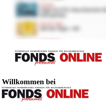
FONDS professionell
FONDS professi
Willkommen bei