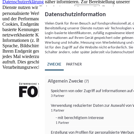
Datenschutzerklärung
näher informieren.
Zur Bereitstellung unserer
Dienste nutzen wir Technologien von
. Zwecke:
Partnern (5)
personalisierte Werbung und Inhalte, Messung von Werbeleistung
Datenschutzinformation
und der Performance von Inhalten sowie Zielgruppenforschung.
Vielen Dank für Ihren Besuch auf fondsprofessionell.at
Cookies, Endgeräte- oder ähnliche Online-Kennungen (z. B. login-
Bereitstellung unserer Dienste nutzen wir Technologien
basierte Kennungen, zufällig generierte Kennungen,
Login-basierte Identifikatoren, zufällig zugewiesene Id
netzwerkbasierte Kennungen) können zusammen mit anderen
Informationen auf Ihrem Gerät gespeichert oder gelese
Informationen (z. B. Browsertyp und Browserinformationen,
Werbung und Inhalte, Messung von Werbeleistung und d
Sprache, Bildschirmgröße, unterstützte Technologien usw.) auf
ist für den Zugriff auf die Website nicht erforderlich. S
Ihrem Endgerät gespeichert oder von dort ausgelesen werden, um es
Schalter ändern, oder später jederzeit via Datenschutzer
jedes Mal wiederzuerkennen, wenn es eine App oder einer Webseite
aufruft. Dies geschieht für einen oder mehrere der hier aufgeführten
ZWECKE
PARTNER
Verarbeitungszwecke.
Allgemein Zwecke
(7)
Speichern von oder Zugriff auf Informationen au
3 Partner
FONDS professionell
Verwendung reduzierter Daten zur Auswahl von
1 Partner
- mit berechtigtem Interesse
1 Partner
Erstellung von Profilen für personalisierte Werbu