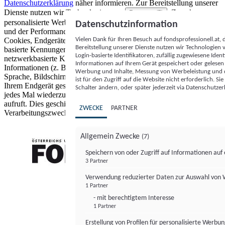
Datenschutzerklärung
näher informieren.
Zur Bereitstellung unserer
Dienste nutzen wir Technologien von
. Zwecke:
Partnern (5)
personalisierte Werbung und Inhalte, Messung von Werbeleistung
Datenschutzinformation
und der Performance von Inhalten sowie Zielgruppenforschung.
Vielen Dank für Ihren Besuch auf fondsprofessionell.at
Cookies, Endgeräte- oder ähnliche Online-Kennungen (z. B. login-
Bereitstellung unserer Dienste nutzen wir Technologien
basierte Kennungen, zufällig generierte Kennungen,
Login-basierte Identifikatoren, zufällig zugewiesene Id
netzwerkbasierte Kennungen) können zusammen mit anderen
Informationen auf Ihrem Gerät gespeichert oder gelese
Informationen (z. B. Browsertyp und Browserinformationen,
Werbung und Inhalte, Messung von Werbeleistung und d
Sprache, Bildschirmgröße, unterstützte Technologien usw.) auf
ist für den Zugriff auf die Website nicht erforderlich. S
Ihrem Endgerät gespeichert oder von dort ausgelesen werden, um es
Schalter ändern, oder später jederzeit via Datenschutzer
jedes Mal wiederzuerkennen, wenn es eine App oder einer Webseite
aufruft. Dies geschieht für einen oder mehrere der hier aufgeführten
ZWECKE
PARTNER
Verarbeitungszwecke.
Allgemein Zwecke
(7)
Speichern von oder Zugriff auf Informationen au
3 Partner
FONDS professionell
Verwendung reduzierter Daten zur Auswahl von
1 Partner
- mit berechtigtem Interesse
1 Partner
Erstellung von Profilen für personalisierte Werbu