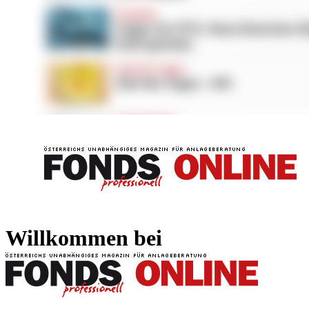
FONDS professionell
FONDS professi
Willkommen bei