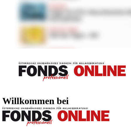
FONDS professionell
FONDS professi
Willkommen bei