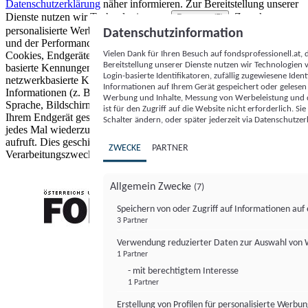
Datenschutzerklärung
näher informieren.
Zur Bereitstellung unserer
Dienste nutzen wir Technologien von
. Zwecke:
Partnern (5)
personalisierte Werbung und Inhalte, Messung von Werbeleistung
Datenschutzinformation
und der Performance von Inhalten sowie Zielgruppenforschung.
Vielen Dank für Ihren Besuch auf fondsprofessionell.at
Cookies, Endgeräte- oder ähnliche Online-Kennungen (z. B. login-
Bereitstellung unserer Dienste nutzen wir Technologien
basierte Kennungen, zufällig generierte Kennungen,
Login-basierte Identifikatoren, zufällig zugewiesene Id
netzwerkbasierte Kennungen) können zusammen mit anderen
Informationen auf Ihrem Gerät gespeichert oder gelese
Informationen (z. B. Browsertyp und Browserinformationen,
Werbung und Inhalte, Messung von Werbeleistung und d
Sprache, Bildschirmgröße, unterstützte Technologien usw.) auf
ist für den Zugriff auf die Website nicht erforderlich. S
Ihrem Endgerät gespeichert oder von dort ausgelesen werden, um es
Schalter ändern, oder später jederzeit via Datenschutzer
jedes Mal wiederzuerkennen, wenn es eine App oder einer Webseite
aufruft. Dies geschieht für einen oder mehrere der hier aufgeführten
ZWECKE
PARTNER
Verarbeitungszwecke.
Allgemein Zwecke
(7)
Speichern von oder Zugriff auf Informationen au
3 Partner
FONDS professionell
Verwendung reduzierter Daten zur Auswahl von
1 Partner
- mit berechtigtem Interesse
1 Partner
Erstellung von Profilen für personalisierte Werbu